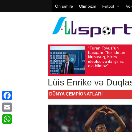
Ön səhifə
Olimpizm
Futbol
Vol
“Turan Tovuz”un
Avqust 05, 2026
Baxış sayı: 196
Avqu
başqanı: “Biz idman
klubuyuq, bizim
ideologiya ilə işimiz
ola bilməz”
Lüis Enrike və Duqlas
DÜNYA ÇEMPIONATLARI
Facebook
Email
WhatsApp