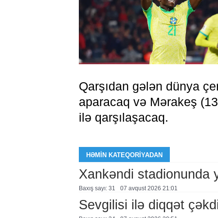
Qarşıdan gələn dünya çe
aparacaq və Mərakeş (13 i
ilə qarşılaşacaq.
HƏMIN KATEQORIYADAN
Xankəndi stadionunda 
Baxış sayı: 31
07 avqust 2026 21:01
Sevgilisi ilə diqqət çə