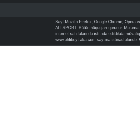
Sayt Mozilla Firefox, Google Chrome, Opera və 
ALLSPORT. Bütün hüquqları qorunur. Məlumatda
internet səhifələrində istifadə edildikdə müvaf
www.ehlibeyt-aka.com
saytına istinad olunub.