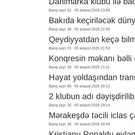
Danimarka klubu ilə ba
Baxış sayı: 41
05 avqust 2026 23:08
Bakıda keçiriləcək düny
Baxış sayı: 38
05 avqust 2026 22:56
Qeydiyyatdan keçə bil
Baxış sayı: 15
05 avqust 2026 21:53
Konqresin məkanı bəlli 
Baxış sayı: 39
05 avqust 2026 21:11
Həyat yoldaşından trans
Baxış sayı: 66
05 avqust 2026 20:13
2 klubun adı dəyişdirilib
Baxış sayı: 35
05 avqust 2026 19:14
Mərakeşdə təcili iclas ç
Baxış sayı: 36
05 avqust 2026 18:44
Kriştianu Ronaldu evlən