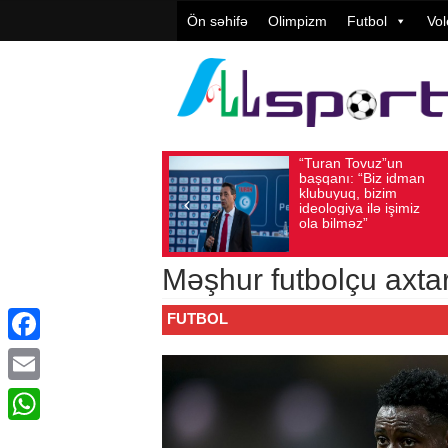
Ön səhifə
Olimpizm
Futbol
Vol
“Turan Tovuz”un
Vü
Avqust 05, 2026
Baxış sayı: 160
Avqust 05, 2026
başqanı: “Biz idman
Təş
klubuyuq, bizim
yü
ideologiya ilə işimiz
qiy
ola bilməz”
Məşhur futbolçu axta
FUTBOL
Facebook
Email
WhatsApp