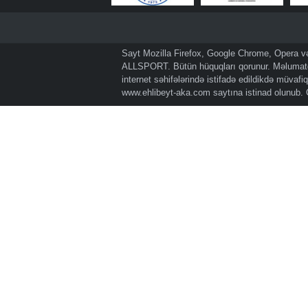
Sayt Mozilla Firefox, Google Chrome, Opera və 
ALLSPORT. Bütün hüquqları qorunur. Məlumatda
internet səhifələrində istifadə edildikdə müvaf
www.ehlibeyt-aka.com
saytına istinad olunub.