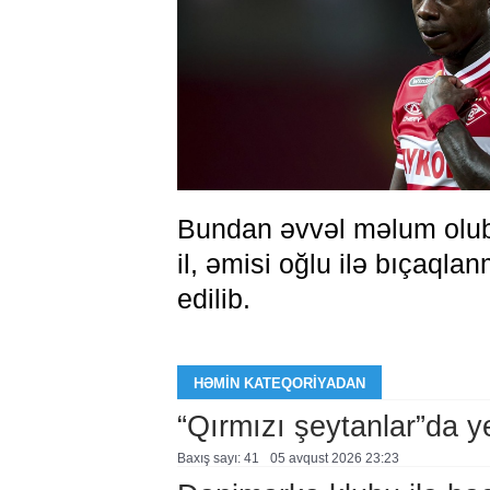
Bundan əvvəl məlum olub 
il, əmisi oğlu ilə bıçaql
edilib.
HƏMIN KATEQORIYADAN
“Qırmızı şeytanlar”da ye
Baxış sayı: 41
05 avqust 2026 23:23