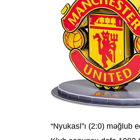
“Nyukasl”ı (2:0) məğlub e