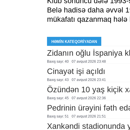
Klub sonuncu dəfə 1993-9
Belə hadisə daha əvvəl 1
mükafatı qazanmaq hələ 
HƏMIN KATEQORIYADAN
Zidanın oğlu İspaniya 
Baxış sayı: 40
07 avqust 2026 23:48
Cinayət işi açıldı
Baxış sayı: 43
07 avqust 2026 23:41
Özündən 10 yaş kiçik 
Baxış sayı: 45
07 avqust 2026 22:36
Pedrinin ürəyini fəth e
Baxış sayı: 51
07 avqust 2026 21:51
Xankəndi stadionunda 