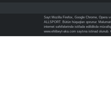
Sayt Mozilla Firefox, Google Chrome, Opera və 
ALLSPORT. Bütün hüquqları qorunur. Məlumatda
internet səhifələrində istifadə edildikdə müvaf
www.ehlibeyt-aka.com
saytına istinad olunub.