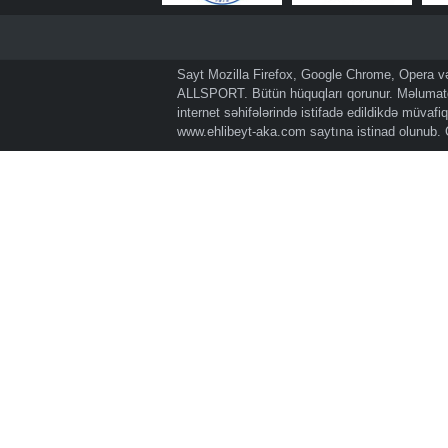
Sayt Mozilla Firefox, Google Chrome, Opera və 
ALLSPORT. Bütün hüquqları qorunur. Məlumatda
internet səhifələrində istifadə edildikdə müvaf
www.ehlibeyt-aka.com
saytına istinad olunub.