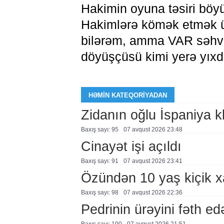
Hakimin oyuna təsiri böyü
Hakimlərə kömək etmək üç
bilərəm, amma VAR səhv
döyüşçüsü kimi yerə yıxdı
HƏMIN KATEQORIYADAN
Zidanın oğlu İspaniya 
Baxış sayı: 95
07 avqust 2026 23:48
Cinayət işi açıldı
Baxış sayı: 91
07 avqust 2026 23:41
Özündən 10 yaş kiçik 
Baxış sayı: 98
07 avqust 2026 22:36
Pedrinin ürəyini fəth e