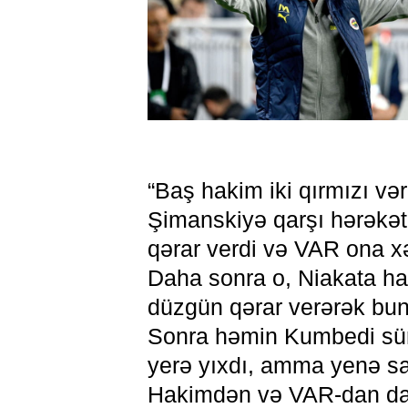
“Baş hakim iki qırmızı v
Şimanskiyə qarşı hərəkət
qərar verdi və VAR ona x
Daha sonra o, Niakata haq
düzgün qərar verərək bun
Sonra həmin Kumbedi sür
yerə yıxdı, amma yenə s
Hakimdən və VAR-dan da