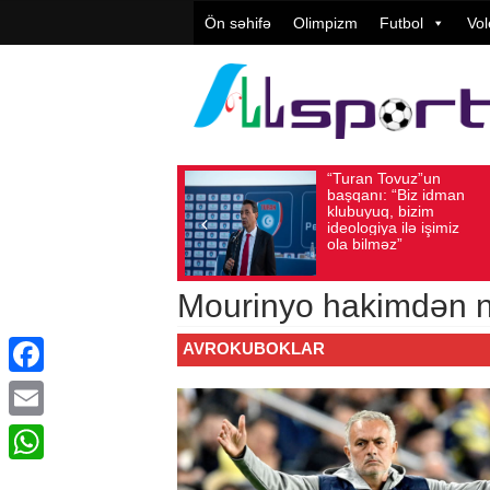
Ön səhifə
Olimpizm
Futbol
Vol
“Turan Tovuz”un
Vüqa
Avqust 05, 2026
Baxış sayı: 208
Avqust 05, 2026
başqanı: “Biz idman
Təşki
klubuyuq, bizim
yüks
ideologiya ilə işimiz
qiymə
ola bilməz”
Mourinyo hakimdən n
AVROKUBOKLAR
Facebook
Email
WhatsApp