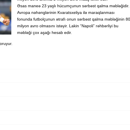
Əsas maneə 23 yaşlı hücumçunun sərbəst qalma məbləğidir.
Avropa nəhənglərinin Kvaratsxeliya ilə maraqlanması
fonunda futbolçunun ətrafı onun sərbəst qalma məbləğinin 8
milyon avro olmasını istəyir. Lakin “Napoli” rəhbərliyi bu
məbləği çox aşağı hesab edir.
qoruyur.