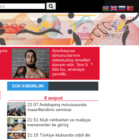
aycan
Ad gününü vətənində
xış sayı: 136
İyul 30, 2026
Baxış sayı: 238
ılarının
qeyd etməsə də,
zluq əməlləri
ürəyi hər zaman
edir. Son 5
doğma yurdu ilə
u, ənənəyə
döyünür
ib…
SON XƏBƏRLƏR
6 avqust
22:07
Antidopinq mövzusunda
maarifləndirici seminar
21:51
Klub rəhbərləri və maliyyə
menecerləri ilə görüş
21:15
Türkiyə klubunda ciddi itki