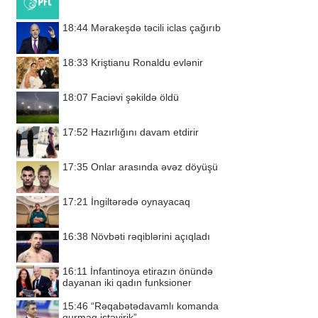
18:44
Mərakeşdə təcili iclas çağırıb
18:33
Kriştianu Ronaldu evlənir
18:07
Faciəvi şəkildə öldü
17:52
Hazırlığını davam etdirir
17:35
Onlar arasında əvəz döyüşü
17:21
İngiltərədə oynayacaq
16:38
Növbəti rəqiblərini açıqladı
16:11
İnfantinoya etirazın önündə
dayanan iki qadın funksioner
15:46
“Rəqabətədavamlı komanda
qurmaq istəyirik”