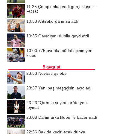
11:25
Çempionluq vədi gerçəkləşdi –
FOTO
10:53
Antirekorda imza atdı
10:35
Qayıdışını dublla qeyd etdi
10:00
775 oyunlu müdafiəçinin yeni
klubu
5 avqust
23:53
Növbəti qələbə
23:37
Yeni baş məşqçisini açıqladı
23:23
“Qırmızı şeytanlar”da yeni
təyinat
23:08
Danimarka klubu ilə bacarmadı
22:56
Bakıda keçiriləcək dünya