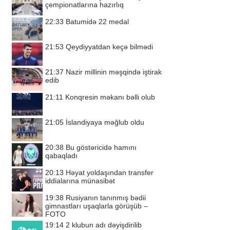
çempionatlarına hazırlıq
22:33
Batumidə 22 medal
21:53
Qeydiyyatdan keçə bilmədi
21:37
Nazir millinin məşqində iştirak
edib
21:11
Konqresin məkanı bəlli olub
21:05
İslandiyaya məğlub oldu
20:38
Bu göstəricidə hamını
qabaqladı
20:13
Həyat yoldaşından transfer
iddialarına münasibət
19:38
Rusiyanın tanınmış bədii
gimnastları uşaqlarla görüşüb –
FOTO
19:14
2 klubun adı dəyişdirilib