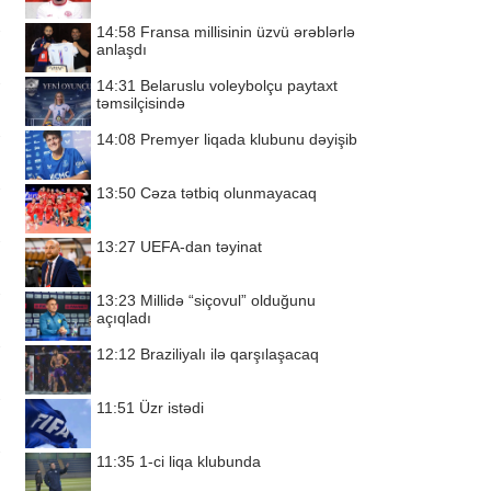
14:58
Fransa millisinin üzvü ərəblərlə
anlaşdı
14:31
Belaruslu voleybolçu paytaxt
təmsilçisində
14:08
Premyer liqada klubunu dəyişib
13:50
Cəza tətbiq olunmayacaq
13:27
UEFA-dan təyinat
13:23
Millidə “siçovul” olduğunu
açıqladı
12:12
Braziliyalı ilə qarşılaşacaq
11:51
Üzr istədi
11:35
1-ci liqa klubunda