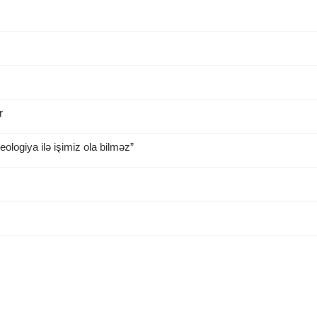
r
ologiya ilə işimiz ola bilməz”