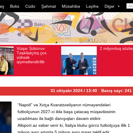
əş
Boks
Cüdo
Şahmat
Müsahibə
Layihə
Digər
2 milyonluq sözləşmə
Azərb
Avqust 04, 2026
Baxış sayı: 80
Avqust 04, 2026
Ba
idmanç
dələdu
davam 
ildə b
çevril
31 oktyabr 2024 / 13:40
Baxış sayı: 241
“Napoli” və Xviça Kvaratsxeliyanın nümayəndələri
futbolçunun 2027-ci ildə başa çatacaq müqaviləsinin
uzadılması ilə bağlı danışıqları davam etdirir.
Allsport.az xəbər verir ki, İtaliya klubu gürcü futbolçuya illik 1
milyon avro artımla 5 milyon avro maaş təklif edir.