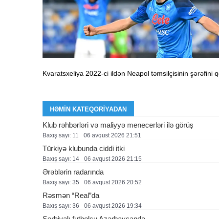
Kvaratsxeliya 2022-ci ildən Neapol təmsilçisinin şərəfini 
HƏMIN KATEQORIYADAN
Klub rəhbərləri və maliyyə menecerləri ilə görüş
Baxış sayı: 11
06 avqust 2026 21:51
Türkiyə klubunda ciddi itki
Baxış sayı: 14
06 avqust 2026 21:15
Ərəblərin radarında
Baxış sayı: 35
06 avqust 2026 20:52
Rəsmən “Real”da
Baxış sayı: 36
06 avqust 2026 19:34
Serbiyalı futbolçu Azərbaycanda