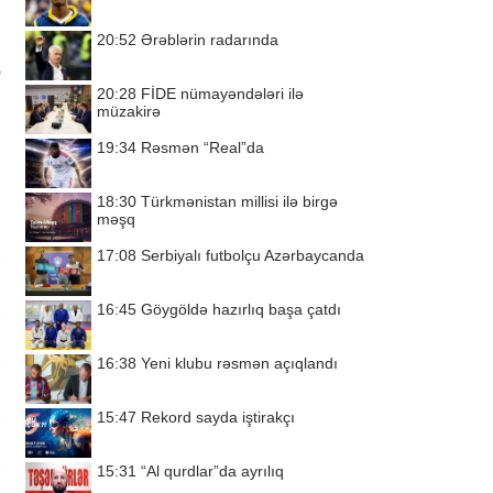
20:52
Ərəblərin radarında
0
20:28
FİDE nümayəndələri ilə
müzakirə
19:34
Rəsmən “Real”da
18:30
Türkmənistan millisi ilə birgə
məşq
17:08
Serbiyalı futbolçu Azərbaycanda
16:45
Göygöldə hazırlıq başa çatdı
16:38
Yeni klubu rəsmən açıqlandı
15:47
Rekord sayda iştirakçı
15:31
“Al qurdlar”da ayrılıq