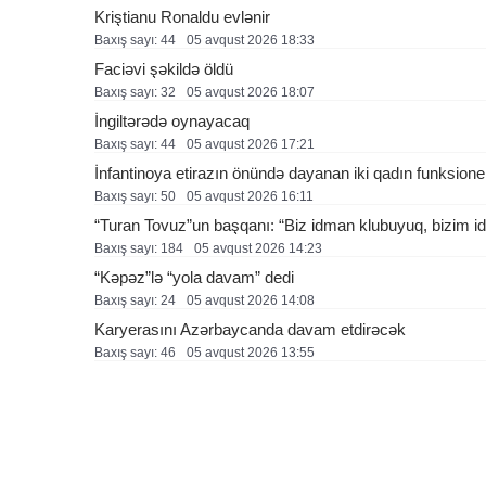
Kriştianu Ronaldu evlənir
Baxış sayı: 44
05 avqust 2026 18:33
Faciəvi şəkildə öldü
Baxış sayı: 32
05 avqust 2026 18:07
İngiltərədə oynayacaq
Baxış sayı: 44
05 avqust 2026 17:21
İnfantinoya etirazın önündə dayanan iki qadın funksione
Baxış sayı: 50
05 avqust 2026 16:11
“Turan Tovuz”un başqanı: “Biz idman klubuyuq, bizim ide
Baxış sayı: 184
05 avqust 2026 14:23
“Kəpəz”lə “yola davam” dedi
Baxış sayı: 24
05 avqust 2026 14:08
Karyerasını Azərbaycanda davam etdirəcək
Baxış sayı: 46
05 avqust 2026 13:55