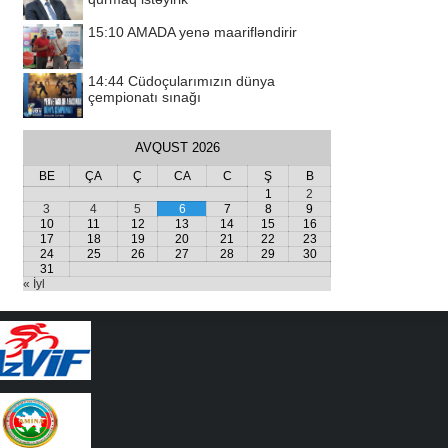
15:10
AMADA yenə maarifləndirir
14:44
Cüdoçularımızın dünya
çempionatı sınağı
AVQUST 2026
BE
ÇA
Ç
CA
C
Ş
B
1
2
3
4
5
6
7
8
9
10
11
12
13
14
15
16
17
18
19
20
21
22
23
24
25
26
27
28
29
30
31
« İyl