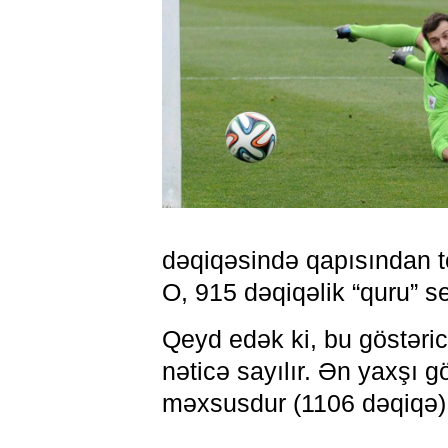
dəqiqəsində qapısından to
O, 915 dəqiqəlik “quru” se
Qeyd edək ki, bu göstəric
nəticə sayılır. Ən yaxşı 
məxsusdur (1106 dəqiqə)