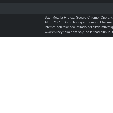
Sayt Mozilla Firefox, Google Chrome, Opera və 
ALLSPORT. Bütün hüquqları qorunur. Məlumatda
internet səhifələrində istifadə edildikdə müvaf
www.ehlibeyt-aka.com
saytına istinad olunub.