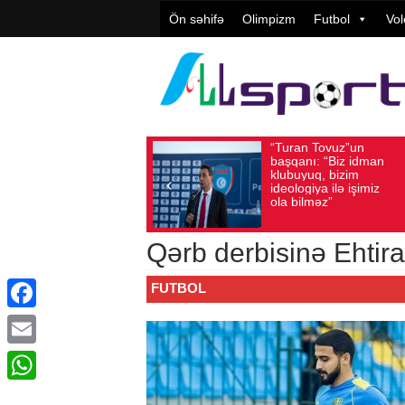
Ön səhifə
Olimpizm
Futbol
Vol
“Turan Tovuz”un
Vüqar
Avqust 05, 2026
Baxış sayı: 208
Avqust 05, 2026
Ba
başqanı: “Biz idman
Təşkil
klubuyuq, bizim
yüksə
ideologiya ilə işimiz
qiymət
ola bilməz”
Qərb derbisinə Ehtir
FUTBOL
Facebook
Email
WhatsApp