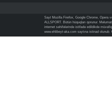
Sayt Mozilla Firefox, Google Chrome, Opera və 
ALLSPORT. Bütün hüquqları qorunur. Məlumatda
internet səhifələrində istifadə edildikdə müvaf
www.ehlibeyt-aka.com
saytına istinad olunub.