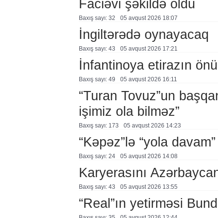
Faciəvi şəkildə öldü
Baxış sayı: 32
05 avqust 2026 18:07
İngiltərədə oynayacaq
Baxış sayı: 43
05 avqust 2026 17:21
İnfantinoya etirazın ön
Baxış sayı: 49
05 avqust 2026 16:11
“Turan Tovuz”un başqanı
işimiz ola bilməz”
Baxış sayı: 173
05 avqust 2026 14:23
“Kəpəz”lə “yola davam”
Baxış sayı: 24
05 avqust 2026 14:08
Karyerasını Azərbayca
Baxış sayı: 43
05 avqust 2026 13:55
“Real”ın yetirməsi Bund
Baxış sayı: 35
05 avqust 2026 12:44