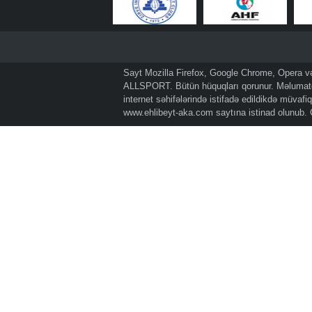
Sayt Mozilla Firefox, Google Chrome, Opera və 
ALLSPORT. Bütün hüquqları qorunur. Məlumatda
internet səhifələrində istifadə edildikdə müvaf
www.ehlibeyt-aka.com
saytına istinad olunub.