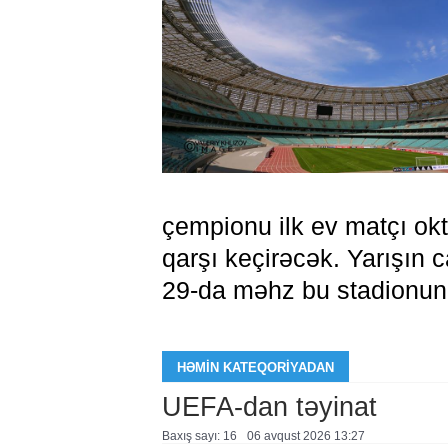
çempionu ilk ev matçı okt
qarşı keçirəcək. Yarışın 
29-da məhz bu stadionun
HƏMIN KATEQORIYADAN
UEFA-dan təyinat
Baxış sayı: 16
06 avqust 2026 13:27