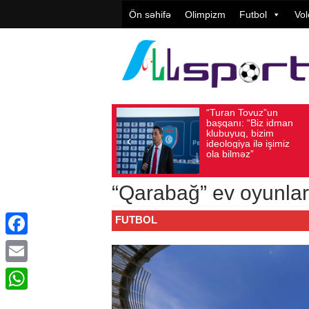
Ön səhifə
Olimpizm
Futbol
Vol
“Turan Tovuz”un
Vüqar Şükü
Avqust 05, 2026
Baxış sayı: 173
Avqust 05, 2026
Baxış s
başqanı: “Biz idman
Təşkilatçılı
klubuyuq, bizim
yüksək
ideologiya ilə işimiz
qiymətləndir
ola bilməz”
“Qarabağ” ev oyunlar
FUTBOL
Facebook
Email
WhatsApp