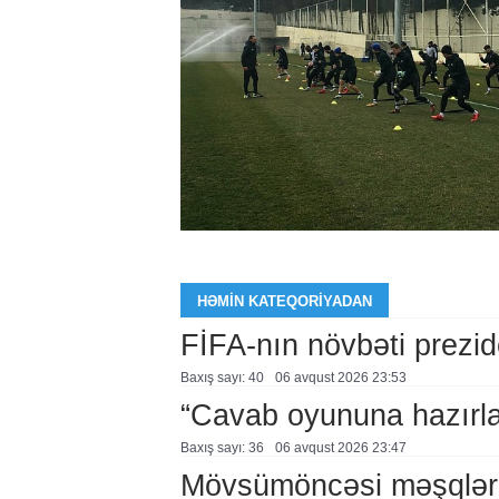
HƏMIN KATEQORIYADAN
FİFA-nın növbəti prezid
Baxış sayı: 40
06 avqust 2026 23:53
“Cavab oyununa hazırl
Baxış sayı: 36
06 avqust 2026 23:47
Mövsümöncəsi məşqlər