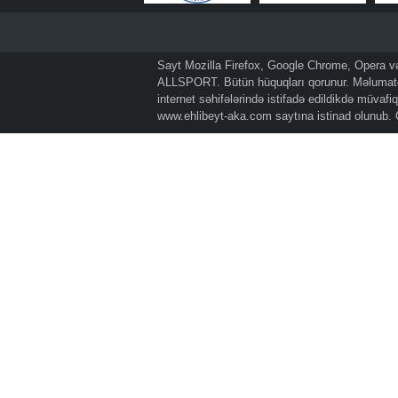
Sayt Mozilla Firefox, Google Chrome, Opera və 
ALLSPORT. Bütün hüquqları qorunur. Məlumatda
internet səhifələrində istifadə edildikdə müvaf
www.ehlibeyt-aka.com
saytına istinad olunub.