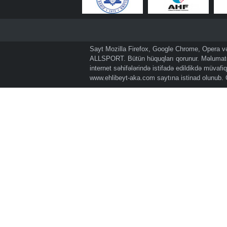
Sayt Mozilla Firefox, Google Chrome, Opera və 
ALLSPORT. Bütün hüquqları qorunur. Məlumatda
internet səhifələrində istifadə edildikdə müvaf
www.ehlibeyt-aka.com
saytına istinad olunub.