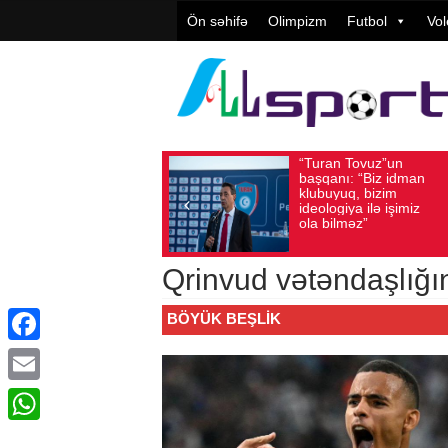
Ön səhifə
Olimpizm
Futbol
Vol
“Turan Tovuz”un
Vüqa
Avqust 05, 2026
Baxış sayı: 221
Avqust 05, 2026
başqanı: “Biz idman
Təşki
klubuyuq, bizim
yüks
ideologiya ilə işimiz
qiymə
ola bilməz”
Qrinvud vətəndaşlığın
BÖYÜK BEŞLIK
Facebook
Email
WhatsApp