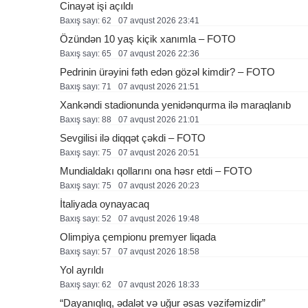
Cinayət işi açıldı
Baxış sayı: 62
07 avqust 2026 23:41
Özündən 10 yaş kiçik xanımla – FOTO
Baxış sayı: 65
07 avqust 2026 22:36
Pedrinin ürəyini fəth edən gözəl kimdir? – FOTO
Baxış sayı: 71
07 avqust 2026 21:51
Xankəndi stadionunda yenidənqurma ilə maraqlanıb
Baxış sayı: 88
07 avqust 2026 21:01
Sevgilisi ilə diqqət çəkdi – FOTO
Baxış sayı: 75
07 avqust 2026 20:51
Mundialdakı qollarını ona həsr etdi – FOTO
Baxış sayı: 75
07 avqust 2026 20:23
İtaliyada oynayacaq
Baxış sayı: 52
07 avqust 2026 19:48
Olimpiya çempionu premyer liqada
Baxış sayı: 57
07 avqust 2026 18:58
Yol ayrıldı
Baxış sayı: 62
07 avqust 2026 18:33
“Dayanıqlıq, ədalət və uğur əsas vəzifəmizdir”