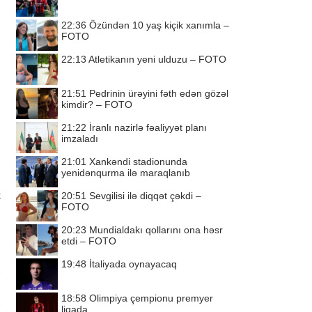
22:36
Özündən 10 yaş kiçik xanımla –
FOTO
22:13
Atletikanın yeni ulduzu – FOTO
21:51
Pedrinin ürəyini fəth edən gözəl
kimdir? – FOTO
21:22
İranlı nazirlə fəaliyyət planı
imzaladı
21:01
Xankəndi stadionunda
yenidənqurma ilə maraqlanıb
k
20:51
Sevgilisi ilə diqqət çəkdi –
FOTO
20:23
Mundialdakı qollarını ona həsr
etdi – FOTO
19:48
İtaliyada oynayacaq
18:58
Olimpiya çempionu premyer
liqada