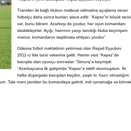
Transferi ilə bağlı klubun mətbuat xidmətinə açıqlama verən
futbolçu daha sonra bunları əlavə edib: “Kəpəz”in böyük tarixi
var, bunu bilirəm. Azarkeşi də çoxdur, hər oyun komandanı
dəstəkləyirlər. Açığı, hamının yaxşı tanıdığı kluba keçmişəm,
məncə, komandanın təqdimata ehtiyacı yoxdur”.
Odessa futbol məktəbinin yetirməsi olan Rəşad Eyyubov
2011-ci ildə tarixi vətəninə gəlib. Həmin vaxt “Kəpəz”də
baxışda olan oyunçu sonradan “Simurq”a keçmişdi:
“Azərbaycana ilk gəlişimdə “Kəpəz”ə təklif olunmuşdum. İki
həftə düşərgədə baxışdan keçdim, yəqin ki, hazır olmadığım
um. Tale məni yenidən bu komandaya gətirdi, indi oynamağa və kömə