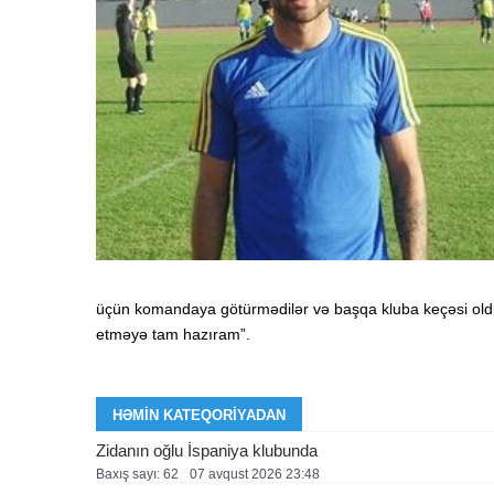
üçün komandaya götürmədilər və başqa kluba keçəsi old
etməyə tam hazıram”.
HƏMIN KATEQORIYADAN
Zidanın oğlu İspaniya klubunda
Baxış sayı: 62
07 avqust 2026 23:48