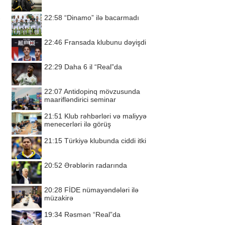
22:58
“Dinamo” ilə bacarmadı
22:46
Fransada klubunu dəyişdi
22:29
Daha 6 il “Real”da
22:07
Antidopinq mövzusunda
maarifləndirici seminar
21:51
Klub rəhbərləri və maliyyə
menecerləri ilə görüş
21:15
Türkiyə klubunda ciddi itki
20:52
Ərəblərin radarında
20:28
FİDE nümayəndələri ilə
müzakirə
19:34
Rəsmən “Real”da