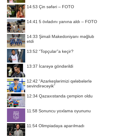
14:53
Çin səfəri – FOTO
14:41
5 övladını yanına aldı – FOTO
14:33
Şimali Makedoniyanı məğlub
etdi
13:52
“Topçular”a keçir?
13:37
İcarəyə göndərildi
12:42
“Azarkeşlərimizi qələbələrlə
sevindirəcəyik”
12:34
Qazaxıstanda çempion oldu
11:58
Sonuncu yoxlama oyununu
11:54
Olimpiadaya aparılmadı