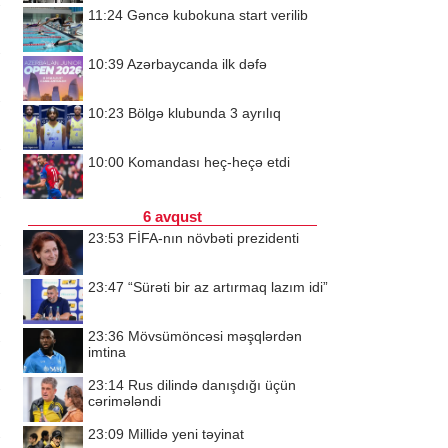
11:24
Gəncə kubokuna start verilib
10:39
Azərbaycanda ilk dəfə
10:23
Bölgə klubunda 3 ayrılıq
10:00
Komandası heç-heçə etdi
6 avqust
23:53
FİFA-nın növbəti prezidenti
23:47
“Sürəti bir az artırmaq lazım idi”
23:36
Mövsümöncəsi məşqlərdən
imtina
23:14
Rus dilində danışdığı üçün
cərimələndi
23:09
Millidə yeni təyinat