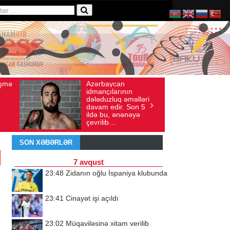
Ad gününü vətənində
yı: 136
İyul 30, 2026
Baxış sayı: 238
ın
qeyd etməsə də,
məlləri
ürəyi hər zaman
 Son 5
doğma yurdu ilə
nəyə
döyünür
SON XƏBƏRLƏR
7 avqust
23:48
Zidanın oğlu İspaniya klubunda
23:41
Cinayət işi açıldı
23:02
Müqaviləsinə xitam verilib