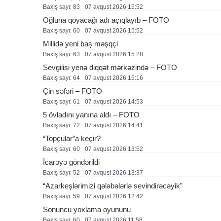
Baxış sayı: 83
07 avqust 2026 15:52
Oğluna qoyacağı adı açıqlayıb – FOTO
Baxış sayı: 60
07 avqust 2026 15:52
Millidə yeni baş məşqçi
Baxış sayı: 63
07 avqust 2026 15:28
Sevgilisi yenə diqqət mərkəzində – FOTO
Baxış sayı: 64
07 avqust 2026 15:16
Çin səfəri – FOTO
Baxış sayı: 61
07 avqust 2026 14:53
5 övladını yanına aldı – FOTO
Baxış sayı: 72
07 avqust 2026 14:41
“Topçular”a keçir?
Baxış sayı: 60
07 avqust 2026 13:52
İcarəyə göndərildi
Baxış sayı: 52
07 avqust 2026 13:37
“Azarkeşlərimizi qələbələrlə sevindirəcəyik”
Baxış sayı: 59
07 avqust 2026 12:42
Sonuncu yoxlama oyununu
Baxış sayı: 60
07 avqust 2026 11:58