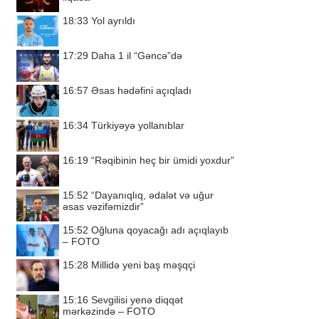
18:33
Yol ayrıldı
17:29
Daha 1 il “Gəncə”də
16:57
Əsas hədəfini açıqladı
16:34
Türkiyəyə yollanıblar
16:19
“Rəqibinin heç bir ümidi yoxdur”
15:52
“Dayanıqlıq, ədalət və uğur
əsas vəzifəmizdir”
15:52
Oğluna qoyacağı adı açıqlayıb
– FOTO
15:28
Millidə yeni baş məşqçi
15:16
Sevgilisi yenə diqqət
mərkəzində – FOTO