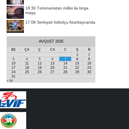
18:30
Türkmənistan millisi ilə birgə
məşq
17:08
Serbiyalı futbolçu Azərbaycanda
AVQUST 2026
BE
ÇA
Ç
CA
C
Ş
B
1
2
3
4
5
6
7
8
9
10
11
12
13
14
15
16
17
18
19
20
21
22
23
24
25
26
27
28
29
30
31
« İyl