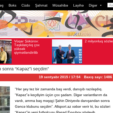
əş
Boks
Cüdo
Şahmat
Müsahibə
Layihə
Digər
2 milyonluq sözləşmə
Azərbaycan
Avqust 04, 2026
Baxış sayı: 80
Avqust 04, 2026
Baxış sa
idmançıların
dələduzluq ə
davam edir.
ildə bu, ənə
çevrilib…
 sonra “Kəpəz”i seçdim”
19 sentyabr 2015 / 17:54
Baxış sayı: 1486
“Hər şey tez bir zamanda baş verdi, danışıb razılaşdıq.
“Kəpəz”ə keçdiyim üçün çox şadam. Digər variantlarım da
vardı, amma baş məşqçi Şahin Diniyevlə danışandan sonra
Gəncə klubunu seçdim”. Allsport.az xəbər verir ki, bu sözləri
“Kəpəz”in yeni futbolçusu Rəşad Eyyubov söyləyib.