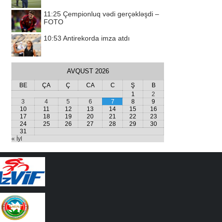
11:25
Çempionluq vədi gerçəkləşdi –
FOTO
10:53
Antirekorda imza atdı
AVQUST 2026
BE
ÇA
Ç
CA
C
Ş
B
1
2
3
4
5
6
7
8
9
10
11
12
13
14
15
16
17
18
19
20
21
22
23
24
25
26
27
28
29
30
31
« İyl