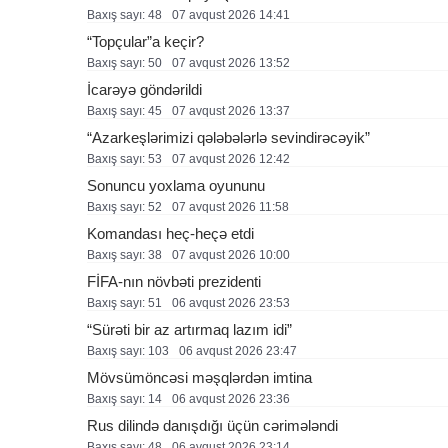
Baxış sayı: 48
07 avqust 2026 14:41
“Topçular”a keçir?
Baxış sayı: 50
07 avqust 2026 13:52
İcarəyə göndərildi
Baxış sayı: 45
07 avqust 2026 13:37
“Azarkeşlərimizi qələbələrlə sevindirəcəyik”
Baxış sayı: 53
07 avqust 2026 12:42
Sonuncu yoxlama oyununu
Baxış sayı: 52
07 avqust 2026 11:58
Komandası heç-heçə etdi
Baxış sayı: 38
07 avqust 2026 10:00
FİFA-nın növbəti prezidenti
Baxış sayı: 51
06 avqust 2026 23:53
“Sürəti bir az artırmaq lazım idi”
Baxış sayı: 103
06 avqust 2026 23:47
Mövsümöncəsi məşqlərdən imtina
Baxış sayı: 14
06 avqust 2026 23:36
Rus dilində danışdığı üçün cərimələndi
Baxış sayı: 48
06 avqust 2026 23:14