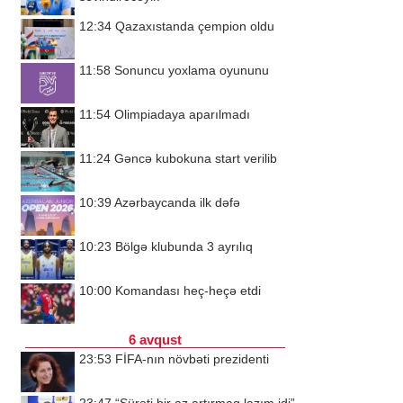
12:34
Qazaxıstanda çempion oldu
11:58
Sonuncu yoxlama oyununu
11:54
Olimpiadaya aparılmadı
11:24
Gəncə kubokuna start verilib
10:39
Azərbaycanda ilk dəfə
10:23
Bölgə klubunda 3 ayrılıq
10:00
Komandası heç-heçə etdi
6 avqust
23:53
FİFA-nın növbəti prezidenti