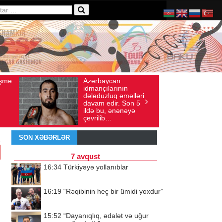
rbaycan
Ad gününü vətənində
Baxış sayı: 136
İyul 30, 2026
Baxış sayı: 238
nçılarının
qeyd etməsə də,
duzluq əməlləri
ürəyi hər zaman
m edir. Son 5
doğma yurdu ilə
 bu, ənənəyə
döyünür
ilib…
SON XƏBƏRLƏR
7 avqust
16:34
Türkiyəyə yollanıblar
16:19
“Rəqibinin heç bir ümidi yoxdur”
15:52
“Dayanıqlıq, ədalət və uğur