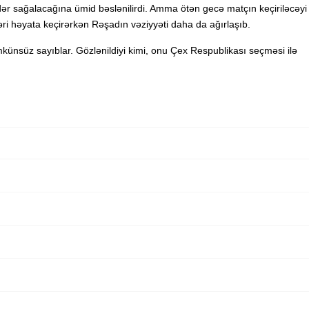
ər sağalacağına ümid bəslənilirdi. Amma ötən gecə matçın keçiriləcəyi
ri həyata keçirərkən Rəşadın vəziyyəti daha da ağırlaşıb.
ünsüz sayıblar. Gözlənildiyi kimi, onu Çex Respublikası seçməsi ilə