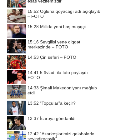
əsas vəzifəmizdir”
15:52
Oğluna qoyacağı adı açıqlayıb
– FOTO
15:28
Millidə yeni baş məşqçi
15:16
Sevgilisi yenə diqqət
mərkəzində – FOTO
14:53
Çin səfəri – FOTO
14:41
5 övladı ilə foto paylaşdı –
FOTO
14:33
Şimali Makedoniyanı məğlub
etdi
13:52
“Topçular”a keçir?
13:37
İcarəyə göndərildi
12:42
“Azarkeşlərimizi qələbələrlə
sevindirəcəyik”