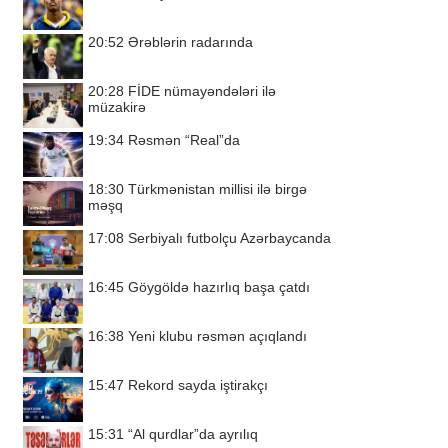
20:52
Ərəblərin radarında
20:28
FİDE nümayəndələri ilə
müzakirə
19:34
Rəsmən “Real”da
18:30
Türkmənistan millisi ilə birgə
məşq
17:08
Serbiyalı futbolçu Azərbaycanda
16:45
Göygöldə hazırlıq başa çatdı
16:38
Yeni klubu rəsmən açıqlandı
15:47
Rekord sayda iştirakçı
15:31
“Al qurdlar”da ayrılıq