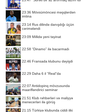
23:47
“Sürəti bir az artırmaq lazım idi”
23:36
Mövsümöncəsi məşqlərdən
imtina
23:14
Rus dilində danışdığı üçün
cərimələndi
23:09
Millidə yeni təyinat
22:58
“Dinamo” ilə bacarmadı
22:46
Fransada klubunu dəyişdi
22:29
Daha 6 il “Real”da
22:07
Antidopinq mövzusunda
maarifləndirici seminar
21:51
Klub rəhbərləri və maliyyə
menecerləri ilə görüş
21:15
Türkiyə klubunda ciddi itki