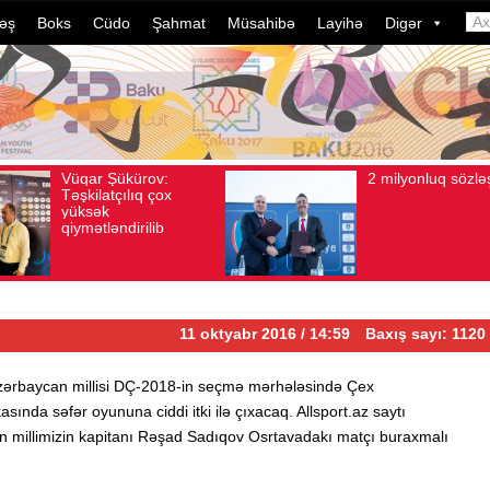
əş
Boks
Cüdo
Şahmat
Müsahibə
Layihə
Digər
2 milyonluq sözləşmə
Azə
Avqust 04, 2026
Baxış sayı: 80
Avqust 04, 2026
idma
dələ
dava
ildə
çevr
11 oktyabr 2016 / 14:59
Baxış sayı: 1120
zərbaycan millisi DÇ-2018-in seçmə mərhələsində Çex
sında səfər oyununa ciddi itki ilə çıxacaq. Allsport.az saytı
zun millimizin kapitanı Rəşad Sadıqov Osrtavadakı matçı buraxmalı