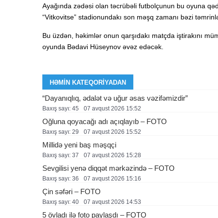
Ayağında zədəsi olan təcrübəli futbolçunun bu oyuna qəd
“Vitkovitse” stadionundakı son məşq zamanı bəzi təmrinlə
Bu üzdən, həkimlər onun qarşıdakı matçda iştirakını mümk
oyunda Bədavi Hüseynov əvəz edəcək.
HƏMIN KATEQORIYADAN
“Dayanıqlıq, ədalət və uğur əsas vəzifəmizdir”
Baxış sayı: 45
07 avqust 2026 15:52
Oğluna qoyacağı adı açıqlayıb – FOTO
Baxış sayı: 29
07 avqust 2026 15:52
Millidə yeni baş məşqçi
Baxış sayı: 37
07 avqust 2026 15:28
Sevgilisi yenə diqqət mərkəzində – FOTO
Baxış sayı: 36
07 avqust 2026 15:16
Çin səfəri – FOTO
Baxış sayı: 40
07 avqust 2026 14:53
5 övladı ilə foto paylaşdı – FOTO