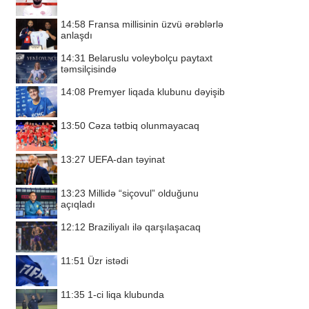
14:58
Fransa millisinin üzvü ərəblərlə
anlaşdı
14:31
Belaruslu voleybolçu paytaxt
təmsilçisində
14:08
Premyer liqada klubunu dəyişib
13:50
Cəza tətbiq olunmayacaq
13:27
UEFA-dan təyinat
13:23
Millidə “siçovul” olduğunu
açıqladı
12:12
Braziliyalı ilə qarşılaşacaq
11:51
Üzr istədi
11:35
1-ci liqa klubunda