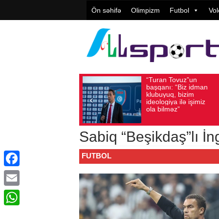
Ön səhifə
Olimpizm
Futbol
Vol
“Turan Tovuz”un
Vüqar Şü
Avqust 05, 2026
Baxış sayı: 165
Avqust 05, 2026
Baxış
başqanı: “Biz idman
Təşkilatç
klubuyuq, bizim
yüksək
ideologiya ilə işimiz
qiymətlənd
ola bilməz”
Sabiq “Beşikdaş”lı İn
FUTBOL
Facebook
Email
WhatsApp