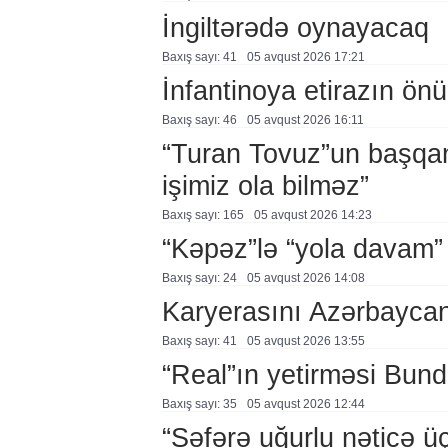
İngiltərədə oynayacaq
Baxış sayı: 41
05 avqust 2026 17:21
İnfantinoya etirazın ön
Baxış sayı: 46
05 avqust 2026 16:11
“Turan Tovuz”un başqanı
işimiz ola bilməz”
Baxış sayı: 165
05 avqust 2026 14:23
“Kəpəz”lə “yola davam”
Baxış sayı: 24
05 avqust 2026 14:08
Karyerasını Azərbayca
Baxış sayı: 41
05 avqust 2026 13:55
“Real”ın yetirməsi Bund
Baxış sayı: 35
05 avqust 2026 12:44
“Səfərə uğurlu nəticə üç