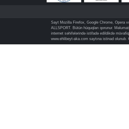
Sayt Mozilla Firefox, Google Chrome, Opera və 
ALLSPORT. Bütün hüquqları qorunur. Məlumatda
internet səhifələrində istifadə edildikdə müvaf
www.ehlibeyt-aka.com
saytına istinad olunub.