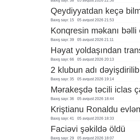
Baxış sayı: 38
05 avqust 2026 22:56
Qeydiyyatdan keçə bil
Baxış sayı: 15
05 avqust 2026 21:53
Konqresin məkanı bəlli 
Baxış sayı: 39
05 avqust 2026 21:11
Həyat yoldaşından trans
Baxış sayı: 66
05 avqust 2026 20:13
2 klubun adı dəyişdirilib
Baxış sayı: 35
05 avqust 2026 19:14
Mərakeşdə təcili iclas ç
Baxış sayı: 36
05 avqust 2026 18:44
Kriştianu Ronaldu evlən
Baxış sayı: 41
05 avqust 2026 18:33
Faciəvi şəkildə öldü
Baxış sayı: 29
05 avqust 2026 18:07