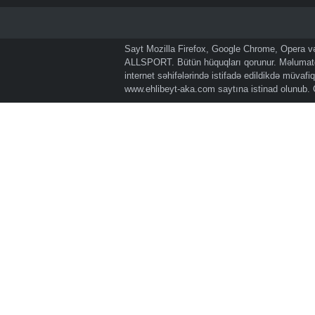
Sayt Mozilla Firefox, Google Chrome, Opera və 
ALLSPORT. Bütün hüquqları qorunur. Məlumatda
internet səhifələrində istifadə edildikdə müvaf
www.ehlibeyt-aka.com
saytına istinad olunub.