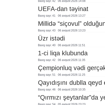
Baxış sayı: 42
06 avqust 2026 14:08
UEFA-dan təyinat
Baxış sayı: 41
06 avqust 2026 13:27
Millidə “siçovul” olduğu
Baxış sayı: 43
06 avqust 2026 13:23
Üzr istədi
Baxış sayı: 40
06 avqust 2026 11:51
1-ci liqa klubunda
Baxış sayı: 42
06 avqust 2026 11:35
Çempionluq vədi gerçə
Baxış sayı: 51
06 avqust 2026 11:25
Qayıdışını dublla qeyd 
Baxış sayı: 46
06 avqust 2026 10:35
“Qırmızı şeytanlar”da ye
Baxış sayı: 54
05 avqust 2026 23:23