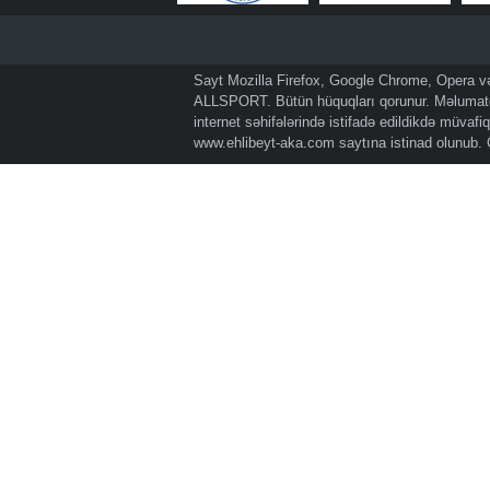
Sayt Mozilla Firefox, Google Chrome, Opera və 
ALLSPORT. Bütün hüquqları qorunur. Məlumatda
internet səhifələrində istifadə edildikdə müvaf
www.ehlibeyt-aka.com
saytına istinad olunub.