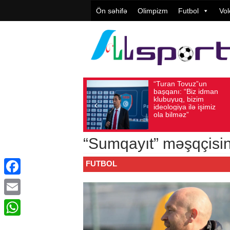
Ön səhifə
Olimpizm
Futbol
Vol
“Turan Tovuz”un
Vüqa
Avqust 05, 2026
Baxış sayı: 187
Avqust 05, 2026
başqanı: “Biz idman
Təşki
klubuyuq, bizim
yüks
ideologiya ilə işimiz
qiymə
ola bilməz”
“Sumqayıt” məşqçisin
FUTBOL
Facebook
Email
WhatsApp