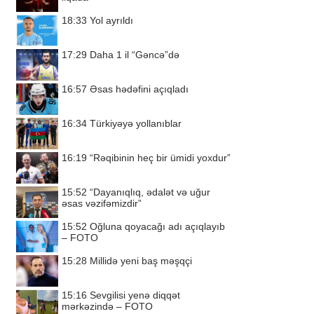
18:33
Yol ayrıldı
17:29
Daha 1 il “Gəncə”də
16:57
Əsas hədəfini açıqladı
16:34
Türkiyəyə yollanıblar
16:19
“Rəqibinin heç bir ümidi yoxdur”
15:52
“Dayanıqlıq, ədalət və uğur
əsas vəzifəmizdir”
15:52
Oğluna qoyacağı adı açıqlayıb
– FOTO
15:28
Millidə yeni baş məşqçi
15:16
Sevgilisi yenə diqqət
mərkəzində – FOTO