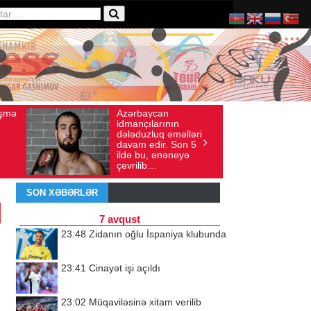
ərbaycan
Ad gününü vətənində
Baxış sayı: 136
İyul 30, 2026
Baxış sayı: 238
ançılarının
qeyd etməsə də,
əduzluq əməlləri
ürəyi hər zaman
am edir. Son 5
doğma yurdu ilə
ə bu, ənənəyə
döyünür
rilib…
SON XƏBƏRLƏR
7 avqust
23:48
Zidanın oğlu İspaniya klubunda
23:41
Cinayət işi açıldı
23:02
Müqaviləsinə xitam verilib