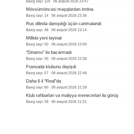
Baxış sayı: 119
06 avqust 2026 23:47
Mövsümöncəsi məşqlərdən imtina
Baxış sayı: 14
06 avqust 2026 23:36
Rus dilində danışdığı üçün cərimələndi
Baxış sayı: 48
06 avqust 2026 23:14
Millidə yeni təyinat
Baxış sayı: 50
06 avqust 2026 23:09
“Dinamo” ilə bacarmadı
Baxış sayı: 50
06 avqust 2026 22:58
Fransada klubunu dəyişdi
Baxış sayı: 57
06 avqust 2026 22:46
Daha 6 il “Real”da
Baxış sayı: 60
06 avqust 2026 22:29
Klub rəhbərləri və maliyyə menecerləri ilə görüş
Baxış sayı: 59
06 avqust 2026 21:51