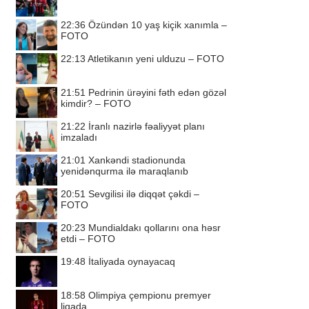
22:36
Özündən 10 yaş kiçik xanımla –
FOTO
22:13
Atletikanın yeni ulduzu – FOTO
21:51
Pedrinin ürəyini fəth edən gözəl
kimdir? – FOTO
21:22
İranlı nazirlə fəaliyyət planı
imzaladı
21:01
Xankəndi stadionunda
yenidənqurma ilə maraqlanıb
20:51
Sevgilisi ilə diqqət çəkdi –
FOTO
20:23
Mundialdakı qollarını ona həsr
etdi – FOTO
19:48
İtaliyada oynayacaq
18:58
Olimpiya çempionu premyer
liqada