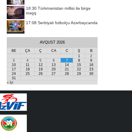
18:30
Türkmənistan millisi ilə birgə
məşq
17:08
Serbiyalı futbolçu Azərbaycanda
AVQUST 2026
BE
ÇA
Ç
CA
C
Ş
B
1
2
3
4
5
6
7
8
9
10
11
12
13
14
15
16
17
18
19
20
21
22
23
24
25
26
27
28
29
30
31
« İyl