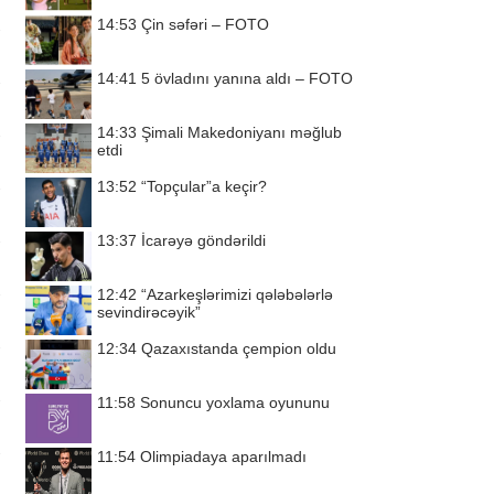
14:53
Çin səfəri – FOTO
14:41
5 övladını yanına aldı – FOTO
14:33
Şimali Makedoniyanı məğlub
etdi
13:52
“Topçular”a keçir?
13:37
İcarəyə göndərildi
12:42
“Azarkeşlərimizi qələbələrlə
sevindirəcəyik”
12:34
Qazaxıstanda çempion oldu
11:58
Sonuncu yoxlama oyununu
11:54
Olimpiadaya aparılmadı