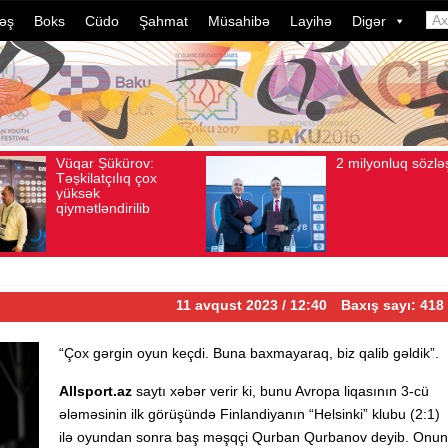
əş
Boks
Cüdo
Şahmat
Müsahibə
Layihə
Digər
2 milyonluq sözləşmə
Az
Avqust 04, 2026
Baxış sayı: 80
Avqust 04, 2026
idm
dəl
dav
ild
çev
11 avqust 2023 / 12:40
Baxış sayı: 418
“Çox gərgin oyun keçdi. Buna baxmayaraq, biz qalib gəldik”.
Allsport.az
saytı xəbər verir ki, bunu Avropa liqasının 3-cü
ələməsinin ilk görüşündə Finlandiyanın “Helsinki” klubu (2:1)
ilə oyundan sonra baş məşqçi Qurban Qurbanov deyib. Onun