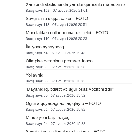
Xankəndi stadionunda yenidənqurma ilə maraqlanıb
Baxış sayı: 123
07 avqust 2026 21:01
Sevgilisi ilə diqqət çəkdi – FOTO
Baxış sayı: 113
07 avqust 2026 20:51
Mundialdakı qollarını ona həsr etdi – FOTO
Baxış sayı: 110
07 avqust 2026 20:23
İtaliyada oynayacaq
Baxış sayı: 54
07 avqust 2026 19:48
Olimpiya çempionu premyer liqada
Baxış sayı: 61
07 avqust 2026 18:58
Yol ayrıldı
Baxış sayı: 65
07 avqust 2026 18:33
“Dayanıqlıq, ədalət və uğur əsas vəzifəmizdir”
Baxış sayı: 85
07 avqust 2026 15:52
Oğluna qoyacağı adı açıqlayıb – FOTO
Baxış sayı: 62
07 avqust 2026 15:52
Millidə yeni baş məşqçi
Baxış sayı: 64
07 avqust 2026 15:28
Sevgilisi yenə diqqət mərkəzində – FOTO