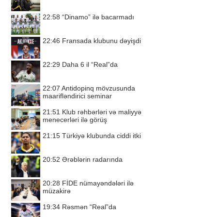
22:58
“Dinamo” ilə bacarmadı
22:46
Fransada klubunu dəyişdi
22:29
Daha 6 il “Real”da
22:07
Antidopinq mövzusunda
maarifləndirici seminar
21:51
Klub rəhbərləri və maliyyə
menecerləri ilə görüş
21:15
Türkiyə klubunda ciddi itki
20:52
Ərəblərin radarında
20:28
FİDE nümayəndələri ilə
müzakirə
19:34
Rəsmən “Real”da