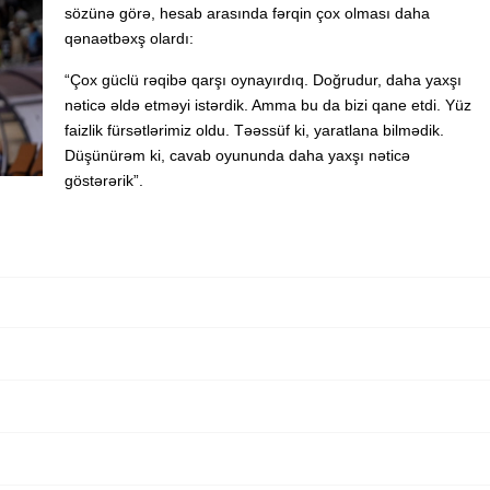
sözünə görə, hesab arasında fərqin çox olması daha
qənaətbəxş olardı:
“Çox güclü rəqibə qarşı oynayırdıq. Doğrudur, daha yaxşı
nəticə əldə etməyi istərdik. Amma bu da bizi qane etdi. Yüz
faizlik fürsətlərimiz oldu. Təəssüf ki, yaratlana bilmədik.
Düşünürəm ki, cavab oyununda daha yaxşı nəticə
göstərərik”.