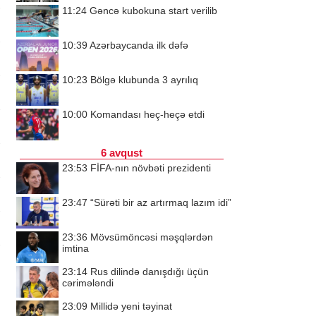
11:24
Gəncə kubokuna start verilib
10:39
Azərbaycanda ilk dəfə
10:23
Bölgə klubunda 3 ayrılıq
10:00
Komandası heç-heçə etdi
6 avqust
23:53
FİFA-nın növbəti prezidenti
23:47
“Sürəti bir az artırmaq lazım idi”
23:36
Mövsümöncəsi məşqlərdən
imtina
23:14
Rus dilində danışdığı üçün
cərimələndi
23:09
Millidə yeni təyinat