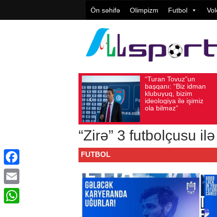
Ön səhifə
Olimpizm
Futbol
Vol
“Turan Tovuz”un
Vüqar Şü
Avqust 05, 2026
Baxış sayı: 220
Avqust 05, 2026
Baxış
başqanı: “Biz idman
Təşkilatç
klubuyuq, bizim
yüksək
ideologiya ilə işimiz
qiymətlənd
ola bilməz”
“Zirə” 3 futbolçusu ilə
FUTBOL
Facebook
Email
WhatsApp