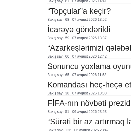
Baxış sayı: 81
07 avqust 2026 14:41
“Topçular”a keçir?
Baxış sayı: 68
07 avqust 2026 13:52
İcarəyə göndərildi
Baxış sayı: 59
07 avqust 2026 13:37
“Azarkeşlərimizi qələbəl
Baxış sayı: 66
07 avqust 2026 12:42
Sonuncu yoxlama oyun
Baxış sayı: 65
07 avqust 2026 11:58
Komandası heç-heçə et
Baxış sayı: 38
07 avqust 2026 10:00
FİFA-nın növbəti prezid
Baxış sayı: 51
06 avqust 2026 23:53
“Sürəti bir az artırmaq l
Baxış sayı: 126
06 avqust 2026 23:47