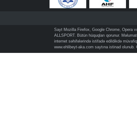
Sayt Mozilla Firefox, Google Chrome, Opera və 
ALLSPORT. Bütün hüquqları qorunur. Məlumatda
internet səhifələrində istifadə edildikdə müvaf
www.ehlibeyt-aka.com
saytına istinad olunub.