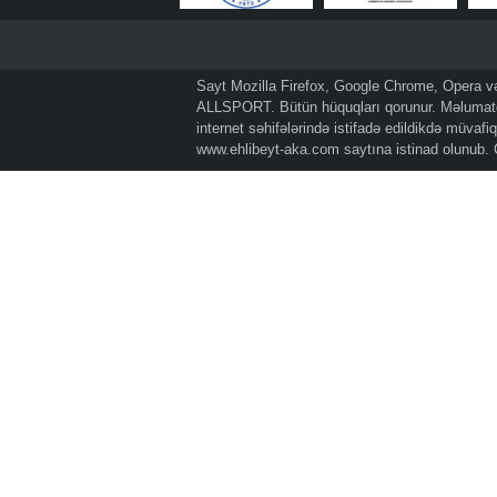
Sayt Mozilla Firefox, Google Chrome, Opera və 
ALLSPORT. Bütün hüquqları qorunur. Məlumatda
internet səhifələrində istifadə edildikdə müvaf
www.ehlibeyt-aka.com
saytına istinad olunub.