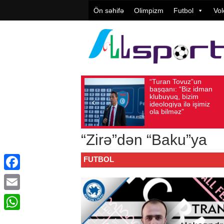
Ön səhifə
Olimpizm
Futbol
Vol
“Turan Tovuz”un
Vüqar Ş
Avqust 05, 2026
Baxış sayı: 165
Avqust 05, 2026
Bax
başqanı: “Biz idman
Təşkilat
klubuyuq, bizim
yüksək
ideologiya ilə işimiz
qiymətlə
ola bilməz”
“Zirə”dən “Baku”ya
FUTBOL
Facebook
Email
WhatsApp