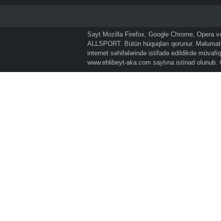
Sayt Mozilla Firefox, Google Chrome, Opera və 
ALLSPORT. Bütün hüquqları qorunur. Məlumatda
internet səhifələrində istifadə edildikdə müvaf
www.ehlibeyt-aka.com
saytına istinad olunub.