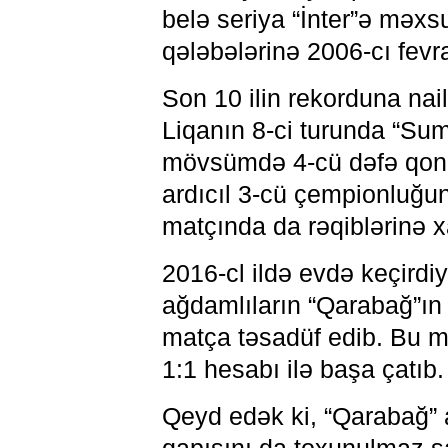
belə seriya “İnter”ə məxs
qələbələrinə 2006-cı fevr
Son 10 ilin rekorduna n
Liqanın 8-ci turunda “Sum
mövsümdə 4-cü dəfə qonaq
ardıcıl 3-cü çempionluğu
matçında da rəqiblərinə 
2016-cl ildə evdə keçirdi
ağdamlıların “Qarabağ”ın 
matça təsadüf edib. Bu ma
1:1 hesabı ilə başa çatıb.
Qeyd edək ki, “Qarabağ” 