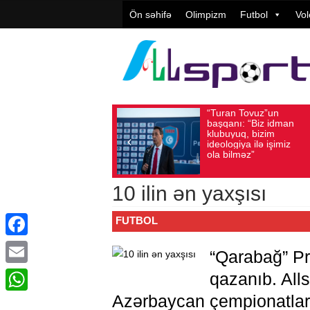
Ön səhifə
Olimpizm
Futbol
Vol
“Turan Tovuz”un
Vüqar
Avqust 05, 2026
Baxış sayı: 217
Avqust 05, 2026
Ba
başqanı: “Biz idman
Təşkil
klubuyuq, bizim
yüksə
ideologiya ilə işimiz
qiymət
ola bilməz”
10 ilin ən yaxşısı
FUTBOL
Facebook
“Qarabağ” Pr
Email
qazanıb. Alls
Azərbaycan çempionatlar
WhatsApp