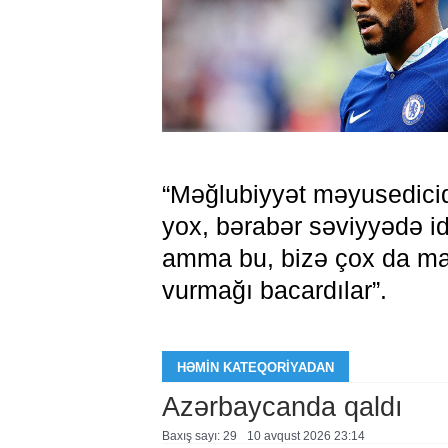
“Məğlubiyyət məyusedicid
yox, bərabər səviyyədə idi
amma bu, bizə çox da man
vurmağı bacardılar”.
HƏMIN KATEQORIYADAN
Azərbaycanda qaldı
Baxış sayı: 29
10 avqust 2026 23:14