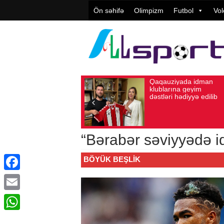
Ön səhifə
Olimpizm
Futbol
Vol
Qaqauziyada idman
“Turan To
Avqust 10, 2026
Baxış sayı: 85
Avqust 05, 2026
Baxış 
klublarına geyim
başqanı: “
dəstləri hədiyyə edilib
klubuyuq, 
ideologiya 
ola bilməz
“Bərabər səviyyədə id
BÖYÜK BEŞLIK
Facebook
Email
WhatsApp