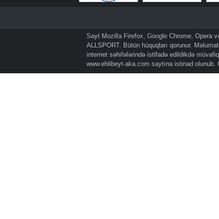
Sayt Mozilla Firefox, Google Chrome, Opera və 
ALLSPORT. Bütün hüquqları qorunur. Məlumatda
internet səhifələrində istifadə edildikdə müvaf
www.ehlibeyt-aka.com
saytına istinad olunub.