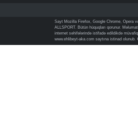
Sayt Mozilla Firefox, Google Chrome, Opera və 
ALLSPORT. Bütün hüquqları qorunur. Məlumatda
internet səhifələrində istifadə edildikdə müvaf
www.ehlibeyt-aka.com
saytına istinad olunub.