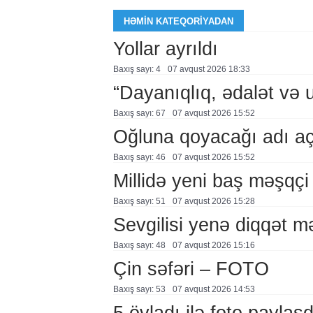
HƏMIN KATEQORIYADAN
Yollar ayrıldı
Baxış sayı: 4
07 avqust 2026 18:33
“Dayanıqlıq, ədalət və 
Baxış sayı: 67
07 avqust 2026 15:52
Oğluna qoyacağı adı a
Baxış sayı: 46
07 avqust 2026 15:52
Millidə yeni baş məşqçi
Baxış sayı: 51
07 avqust 2026 15:28
Sevgilisi yenə diqqət 
Baxış sayı: 48
07 avqust 2026 15:16
Çin səfəri – FOTO
Baxış sayı: 53
07 avqust 2026 14:53
5 övladı ilə foto payla