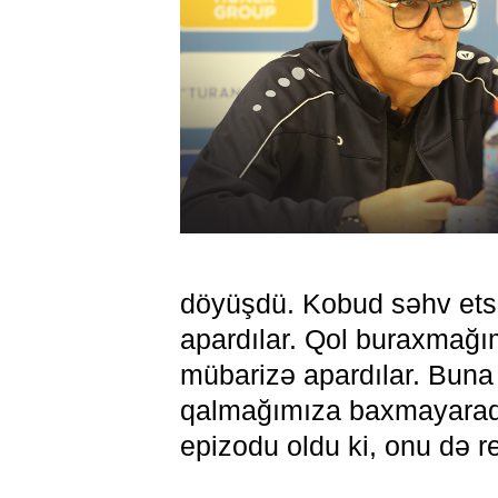
döyüşdü. Kobud səhv ets
apardılar. Qol buraxmağ
mübarizə apardılar. Buna 
qalmağımıza baxmayaraq m
epizodu oldu ki, onu də re