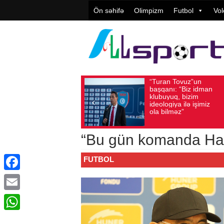
Ön səhifə
Olimpizm
Futbol
Vol
“Turan Tovuz”un
Avqust 05, 2026
Baxış sayı: 194
başqanı: “Biz idman
klubuyuq, bizim
ideologiya ilə işimiz
ola bilməz”
“Bu gün komanda Ha
FUTBOL
Facebook
Email
WhatsApp