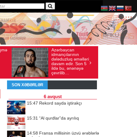
Azərbaycan
Ad gününü vətənində
026
Baxış sayı: 136
İyul 30, 2026
Baxış sayı: 238
idmançılarının
qeyd etməsə də,
dələduzluq əməlləri
ürəyi hər zaman
davam edir. Son 5
doğma yurdu ilə
ildə bu, ənənəyə
döyünür
çevrilib…
SON XƏBƏRLƏR
6 avqust
15:47
Rekord sayda iştirakçı
15:31
“Al qurdlar”da ayrılıq
14:58
Fransa millisinin üzvü ərəblərlə