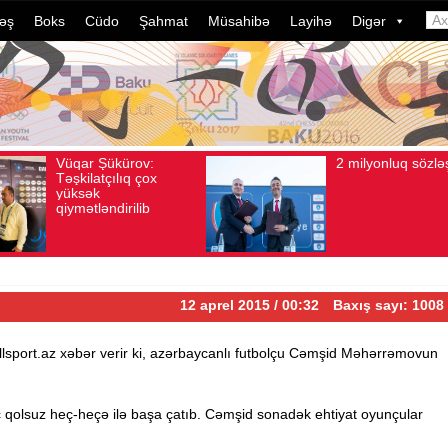
əş
Boks
Cüdo
Şahmat
Müsahibə
Layihə
Digər
:
2 milyonluq sözləşmə
 106
Avqust 04, 2026
Baxış sayı: 80
Avqust 04, 2
ox
12 aprel 2015 / 00:32
Baxış sayı: 1008
. Allsport.az xəbər verir ki, azərbaycanlı futbolçu Cəmşid Məhərrəmovun
 qolsuz heç-heçə ilə başa çatıb. Cəmşid sonadək ehtiyat oyunçular