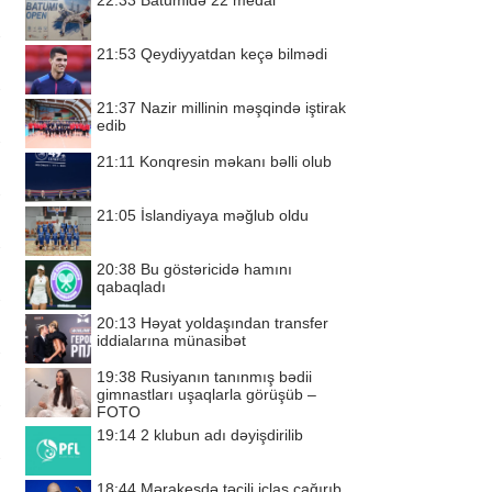
22:33
Batumidə 22 medal
21:53
Qeydiyyatdan keçə bilmədi
21:37
Nazir millinin məşqində iştirak
edib
21:11
Konqresin məkanı bəlli olub
21:05
İslandiyaya məğlub oldu
20:38
Bu göstəricidə hamını
qabaqladı
20:13
Həyat yoldaşından transfer
iddialarına münasibət
19:38
Rusiyanın tanınmış bədii
gimnastları uşaqlarla görüşüb –
FOTO
19:14
2 klubun adı dəyişdirilib
18:44
Mərakeşdə təcili iclas çağırıb