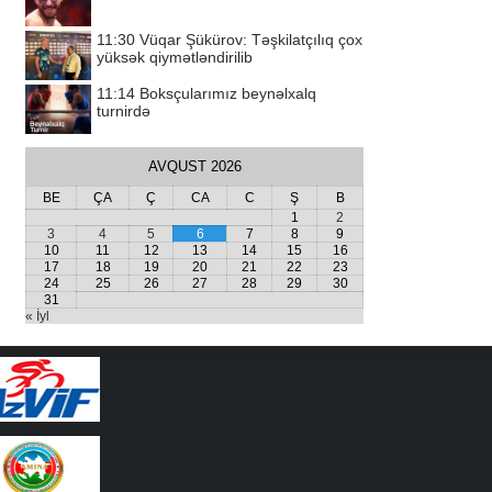
11:30
Vüqar Şükürov: Təşkilatçılıq çox
yüksək qiymətləndirilib
11:14
Boksçularımız beynəlxalq
turnirdə
AVQUST 2026
BE
ÇA
Ç
CA
C
Ş
B
1
2
3
4
5
6
7
8
9
10
11
12
13
14
15
16
17
18
19
20
21
22
23
24
25
26
27
28
29
30
31
« İyl