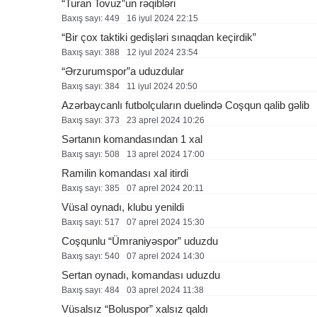
“Turan Tovuz”un rəqibləri
Baxış sayı: 449
16 i̇yul 2024 22:15
“Bir çox taktiki gedişləri sınaqdan keçirdik”
Baxış sayı: 388
12 i̇yul 2024 23:54
“Ərzurumspor”a uduzdular
Baxış sayı: 384
11 i̇yul 2024 20:50
Azərbaycanlı futbolçuların duelində Coşqun qalib gəlib
Baxış sayı: 373
23 aprel 2024 10:26
Sərtanın komandasından 1 xal
Baxış sayı: 508
13 aprel 2024 17:00
Ramilin komandası xal itirdi
Baxış sayı: 385
07 aprel 2024 20:11
Vüsal oynadı, klubu yenildi
Baxış sayı: 517
07 aprel 2024 15:30
Coşqunlu “Ümraniyəspor” uduzdu
Baxış sayı: 540
07 aprel 2024 14:30
Sertan oynadı, komandası uduzdu
Baxış sayı: 484
03 aprel 2024 11:38
Vüsalsız “Boluspor” xalsız qaldı