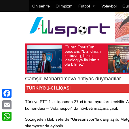
Ön səhifə
Olimpizm
Futbol
Voleybol
Gül
“Turan Tovuz”un
Vüqar Şükürov
ust 05, 2026
Baxış sayı: 179
Avqust 05, 2026
Baxış sayı:
başqanı: “Biz idman
Təşkilatçılıq ç
klubuyuq, bizim
yüksək
ideologiya ilə işimiz
qiymətləndirilib
ola bilməz”
Cəmşid Məhərrəmova ehtiyac duymadılar
TÜRKIYƏ 1-CI LIQASI
Türkiyə PTT 1-ci liqasında 27-ci turun oyunları keçirilib
Facebook
komandası – “Adanaspor” da növbəti matçına çıxıb.
Email
Sözügedən klub səfərdə “Girəsunspor”la qarşılaşıb. Matç
WhatsApp
skamyasında əyləşib.