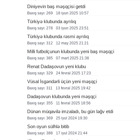
Diniyevin baş məşqçisi getdi
Baxış sayı: 269
18 i̇yun 2025 10:57
Türkiyə klubunda ayrılıq
Baxış sayı: 278
03 i̇yun 2025 23:51
Türkiyə klubunda rəsmi ayrılıq
Baxış sayı: 312
12 may 2025 21:21
Milli futbolçunun klubunda yeni baş məşqçi
Baxış sayı: 385
07 mart 2025 21:38
Renat Dadaşovun yeni klubu
Baxış sayı: 329
24 fevral 2025 17:23
Vüsal İsgəndərli üçün yeni məşqçi
Baxış sayı: 311
13 fevral 2025 19:42
Dadaşovun klubunda yeni məşqçi
Baxış sayı: 355
11 fevral 2025 18:56
Dünən müqavilə imzaladı, bu gün ləğv etdi
Baxış sayı: 369
25 i̇yul 2024 19:30
Son oyun sülhlə bitib
Baxış sayı: 388
17 i̇yul 2024 21:44