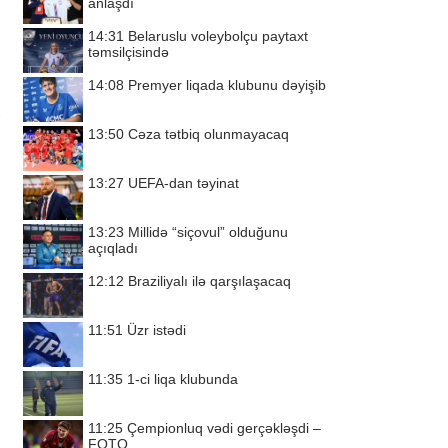
anlaşdı
14:31
Belaruslu voleybolçu paytaxt
təmsilçisində
14:08
Premyer liqada klubunu dəyişib
13:50
Cəza tətbiq olunmayacaq
13:27
UEFA-dan təyinat
13:23
Millidə “siçovul” olduğunu
açıqladı
12:12
Braziliyalı ilə qarşılaşacaq
11:51
Üzr istədi
11:35
1-ci liqa klubunda
11:25
Çempionluq vədi gerçəkləşdi –
FOTO