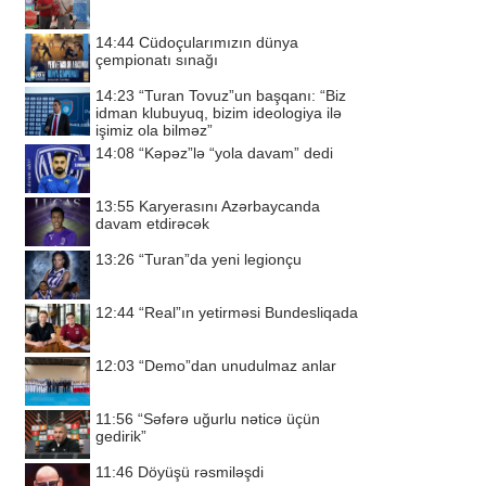
14:44
Cüdoçularımızın dünya
çempionatı sınağı
14:23
“Turan Tovuz”un başqanı: “Biz
idman klubuyuq, bizim ideologiya ilə
işimiz ola bilməz”
14:08
“Kəpəz”lə “yola davam” dedi
13:55
Karyerasını Azərbaycanda
davam etdirəcək
13:26
“Turan”da yeni legionçu
12:44
“Real”ın yetirməsi Bundesliqada
12:03
“Demo”dan unudulmaz anlar
11:56
“Səfərə uğurlu nəticə üçün
gedirik”
11:46
Döyüşü rəsmiləşdi