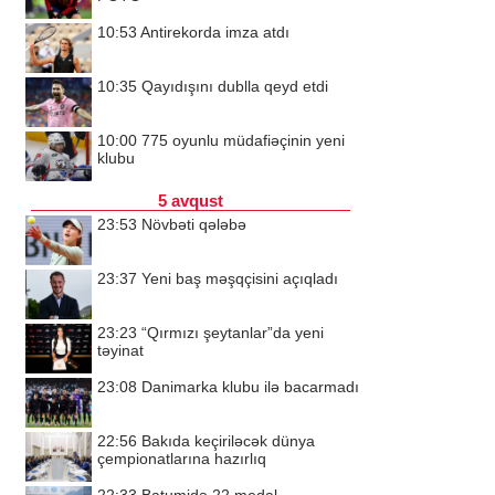
10:53
Antirekorda imza atdı
10:35
Qayıdışını dublla qeyd etdi
10:00
775 oyunlu müdafiəçinin yeni
klubu
5 avqust
23:53
Növbəti qələbə
23:37
Yeni baş məşqçisini açıqladı
23:23
“Qırmızı şeytanlar”da yeni
təyinat
23:08
Danimarka klubu ilə bacarmadı
22:56
Bakıda keçiriləcək dünya
çempionatlarına hazırlıq