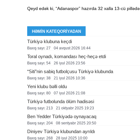
Qeyd edək ki, “Adanaspor” hazırda 32 xalla 13-cü pillədə
HƏMIN KATEQORIYADAN
Türkiyə klubuna keçdi
Baxış sayı: 27
04 avqust 2026 16:44
Toral oynadı, komandası heç-heçə etdi
Baxış sayı: 54
26 i̇yul 2026 23:56
“Siti”nin sabiq futbolçusu Türkiyə klubunda
Baxış sayı: 38
21 i̇yul 2026 10:36
Yeni klubu bəlli oldu
Baxış sayı: 80
07 i̇yul 2026 21:08
Türkiyə futbolunda ölüm hadisəsi
Baxış sayı: 213
21 oktyabr 2025 19:23
Ben Yedder Türkiyədə oynayacaq
Baxış sayı: 204
08 sentyabr 2025 20:50
Diniyev Türkiyə klubundan ayrıldı
Baxış sayı: 268
28 i̇yul 2025 10:00