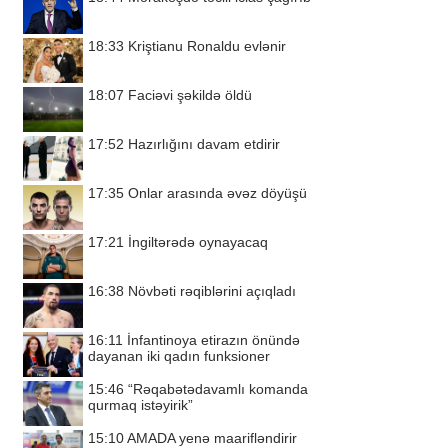
18:33
Kriştianu Ronaldu evlənir
18:07
Faciəvi şəkildə öldü
17:52
Hazırlığını davam etdirir
17:35
Onlar arasında əvəz döyüşü
17:21
İngiltərədə oynayacaq
16:38
Növbəti rəqiblərini açıqladı
16:11
İnfantinoya etirazın önündə
dayanan iki qadın funksioner
15:46
“Rəqabətədavamlı komanda
qurmaq istəyirik”
15:10
AMADA yenə maarifləndirir