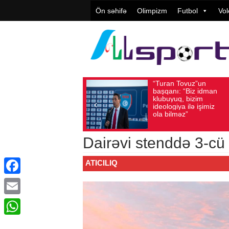
Ön səhifə
Olimpizm
Futbol
Vol
“Turan Tovuz”un
Vüqar Şük
Avqust 05, 2026
Baxış sayı: 187
Avqust 05, 2026
Baxış 
başqanı: “Biz idman
Təşkilatçıl
klubuyuq, bizim
yüksək
ideologiya ilə işimiz
qiymətləndi
ola bilməz”
Dairəvi stenddə 3-cü
ATICILIQ
Facebook
Email
WhatsApp