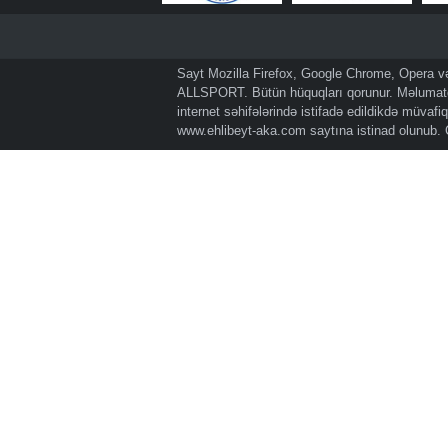
Sayt Mozilla Firefox, Google Chrome, Opera və 
ALLSPORT. Bütün hüquqları qorunur. Məlumatda
internet səhifələrində istifadə edildikdə müvaf
www.ehlibeyt-aka.com
saytına istinad olunub.