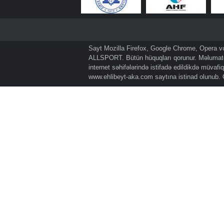
Sayt Mozilla Firefox, Google Chrome, Opera və 
ALLSPORT. Bütün hüquqları qorunur. Məlumatda
internet səhifələrində istifadə edildikdə müvaf
www.ehlibeyt-aka.com
saytına istinad olunub.