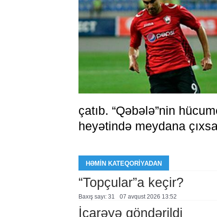
çatıb. “Qəbələ”nin hücum
heyətində meydana çıxsa 
HƏMIN KATEQORIYADAN
“Topçular”a keçir?
Baxış sayı: 31
07 avqust 2026 13:52
İcarəyə göndərildi