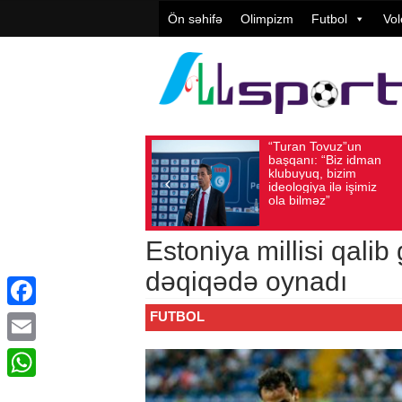
Ön səhifə
Olimpizm
Futbol
Vol
“Turan Tovuz”un
Vüqar Ş
Avqust 05, 2026
Baxış sayı: 192
Avqust 05, 2026
Bax
başqanı: “Biz idman
Təşkilat
klubuyuq, bizim
yüksək
ideologiya ilə işimiz
qiymətlə
ola bilməz”
Estoniya millisi qali
dəqiqədə oynadı
FUTBOL
Facebook
Email
WhatsApp