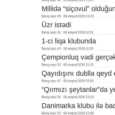
Baxış sayı: 42
06 avqust 2026 13:27
Millidə “siçovul” olduğu
Baxış sayı: 45
06 avqust 2026 13:23
Üzr istədi
Baxış sayı: 41
06 avqust 2026 11:51
1-ci liqa klubunda
Baxış sayı: 43
06 avqust 2026 11:35
Çempionluq vədi gerçə
Baxış sayı: 52
06 avqust 2026 11:25
Qayıdışını dublla qeyd 
Baxış sayı: 47
06 avqust 2026 10:35
“Qırmızı şeytanlar”da ye
Baxış sayı: 55
05 avqust 2026 23:23
Danimarka klubu ilə ba
Baxış sayı: 53
05 avqust 2026 23:08