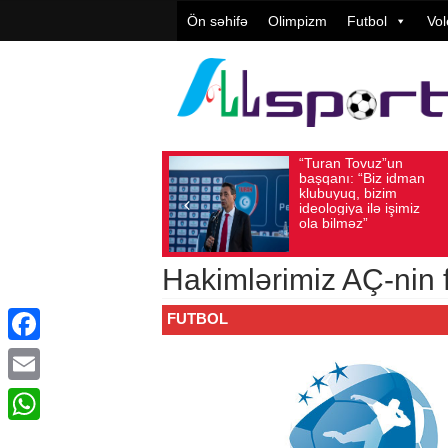
Ön səhifə
Olimpizm
Futbol
Vol
“Turan Tovuz”un
Avqust 05, 2026
Baxış sayı: 218
Avqust 05,
başqanı: “Biz idman
klubuyuq, bizim
ideologiya ilə işimiz
ola bilməz”
Hakimlərimiz AÇ-nin 
FUTBOL
Facebook
Email
WhatsApp