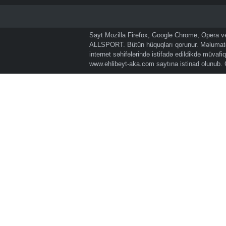
Sayt Mozilla Firefox, Google Chrome, Opera və 
ALLSPORT. Bütün hüquqları qorunur. Məlumatda
internet səhifələrində istifadə edildikdə müvaf
www.ehlibeyt-aka.com
saytına istinad olunub.