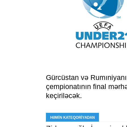
Gürcüstan və Rumıniyanın
çempionatının final mərhəl
keçiriləcək.
HƏMIN KATEQORIYADAN