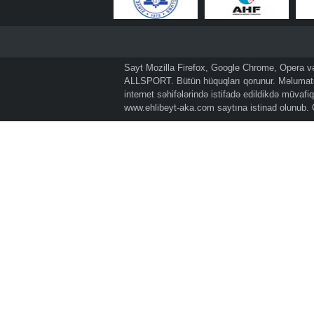
Sayt Mozilla Firefox, Google Chrome, Opera və 
ALLSPORT. Bütün hüquqları qorunur. Məlumatda
internet səhifələrində istifadə edildikdə müvaf
www.ehlibeyt-aka.com
saytına istinad olunub.