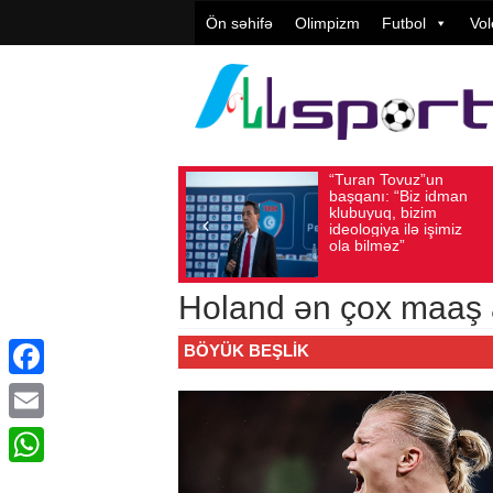
Ön səhifə
Olimpizm
Futbol
Vol
“Turan Tovuz”un
Vüqar Şü
Avqust 05, 2026
Baxış sayı: 221
Avqust 05, 2026
Baxış
başqanı: “Biz idman
Təşkilatç
klubuyuq, bizim
yüksək
ideologiya ilə işimiz
qiymətlənd
ola bilməz”
Holand ən çox maaş al
BÖYÜK BEŞLIK
Facebook
Email
WhatsApp