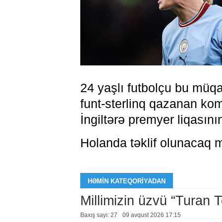
24 yaşlı futbolçu bu müqa
funt-sterlinq qazanan ko
İngiltərə premyer liqasın
Holanda təklif olunacaq müq
HƏMIN KATEQORIYADAN
Millimizin üzvü “Turan 
Baxış sayı: 27
09 avqust 2026 17:15