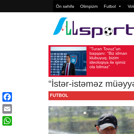
Ön səhifə
Olimpizm
Futbol
Vol
“Turan Tovuz”un
Vüqar Şü
Avqust 05, 2026
Baxış sayı: 190
Avqust 05, 2026
Baxış
başqanı: “Biz idman
Təşkilatç
klubuyuq, bizim
yüksək
ideologiya ilə işimiz
qiymətlənd
ola bilməz”
“İstər-istəməz müəyy
FUTBOL
Facebook
Email
WhatsApp