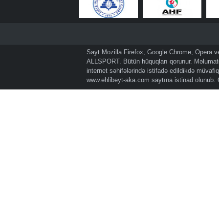
Sayt Mozilla Firefox, Google Chrome, Opera və 
ALLSPORT. Bütün hüquqları qorunur. Məlumatda
internet səhifələrində istifadə edildikdə müvaf
www.ehlibeyt-aka.com
saytına istinad olunub.