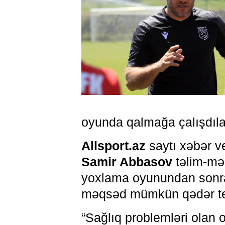
oyunda qalmağa çalışdıla
Allsport.az
saytı xəbər ve
Samir Abbasov
təlim-mə
yoxlama oyunundan sonra 
məqsəd mümkün qədər te
“Sağlıq problemləri olan 