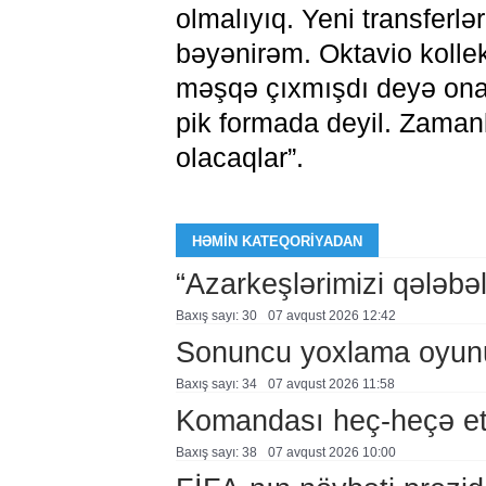
olmalıyıq. Yeni transferl
bəyənirəm. Oktavio kollek
məşqə çıxmışdı deyə ona 
pik formada deyil. Zamanl
olacaqlar”.
HƏMIN KATEQORIYADAN
“Azarkeşlərimizi qələbəl
Baxış sayı: 30
07 avqust 2026 12:42
Sonuncu yoxlama oyun
Baxış sayı: 34
07 avqust 2026 11:58
Komandası heç-heçə et
Baxış sayı: 38
07 avqust 2026 10:00