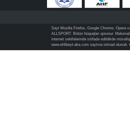
Sayt Mozilla Firefox, Google Chrome, Opera və 
ALLSPORT. Bütün hüquqları qorunur. Məlumatda
internet səhifələrində istifadə edildikdə müvaf
www.ehlibeyt-aka.com
saytına istinad olunub.