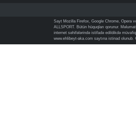
Sayt Mozilla Firefox, Google Chrome, Opera və 
ALLSPORT. Bütün hüquqları qorunur. Məlumatda
internet səhifələrində istifadə edildikdə müvaf
www.ehlibeyt-aka.com
saytına istinad olunub.