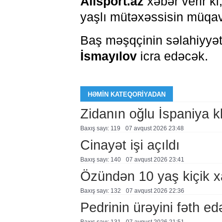
Allsport.az
xəbər verir ki
yaşlı mütəxəssisin müqav
Baş məşqçinin səlahiyyət
İsmayılov
icra edəcək.
HƏMIN KATEQORIYADAN
Zidanın oğlu İspaniya 
Baxış sayı: 119
07 avqust 2026 23:48
Cinayət işi açıldı
Baxış sayı: 140
07 avqust 2026 23:41
Özündən 10 yaş kiçik 
Baxış sayı: 132
07 avqust 2026 22:36
Pedrinin ürəyini fəth e