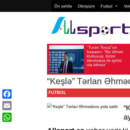
Ön səhifə
Olimpizm
Futbol
Vol
“Turan Tovuz”un
Vüqar
Avqust 05, 2026
Baxış sayı: 218
Avqust 05, 2026
Ba
başqanı: “Biz idman
Təşkil
klubuyuq, bizim
yüksə
ideologiya ilə işimiz
qiymət
ola bilməz”
“Keşlə” Tərlan Əhməd
FUTBOL
Facebook
“
Email
ay
WhatsApp