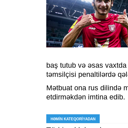
baş tutub və əsas vaxtda
təmsilçisi penaltilərdə qə
Mətbuat ona rus dilində m
etdirməkdən imtina edib.
HƏMIN KATEQORIYADAN