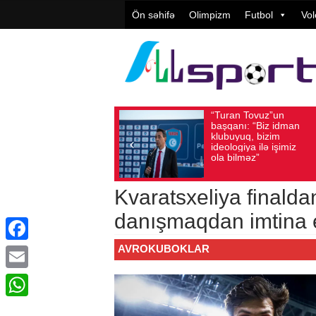
Ön səhifə
Olimpizm
Futbol
Vol
“Turan Tovuz”un
Vü
Avqust 05, 2026
Baxış sayı: 221
Avqust 05, 2026
başqanı: “Biz idman
Təş
klubuyuq, bizim
yü
ideologiya ilə işimiz
qiy
ola bilməz”
Kvaratsxeliya finaldan
danışmaqdan imtina 
AVROKUBOKLAR
Facebook
Email
WhatsApp