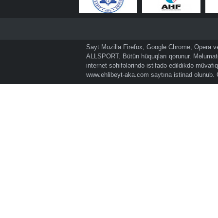
Sayt Mozilla Firefox, Google Chrome, Opera və 
ALLSPORT. Bütün hüquqları qorunur. Məlumatda
internet səhifələrində istifadə edildikdə müvaf
www.ehlibeyt-aka.com
saytına istinad olunub.