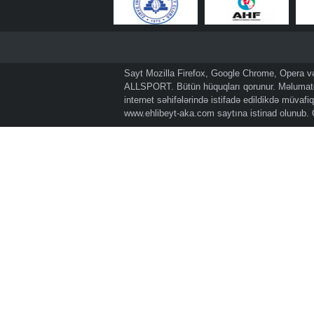
Sayt Mozilla Firefox, Google Chrome, Opera və 
ALLSPORT. Bütün hüquqları qorunur. Məlumatda
internet səhifələrində istifadə edildikdə müvaf
www.ehlibeyt-aka.com
saytına istinad olunub.