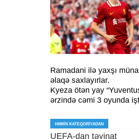
Ramadani ilə yaxşı münasi
əlaqə saxlayırlar.
Kyeza ötən yay “Yuventus
ərzində cəmi 3 oyunda işt
HƏMIN KATEQORIYADAN
UEFA-dan təyinat