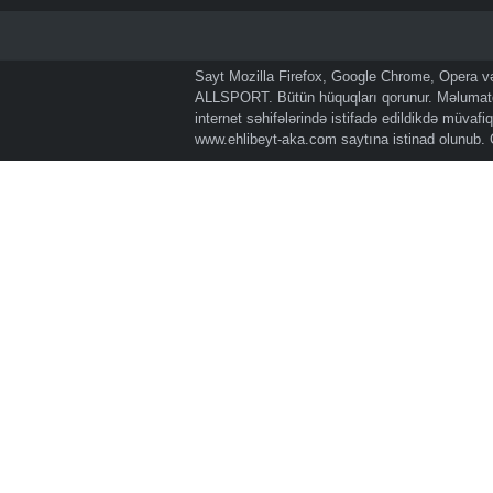
Sayt Mozilla Firefox, Google Chrome, Opera və 
ALLSPORT. Bütün hüquqları qorunur. Məlumatda
internet səhifələrində istifadə edildikdə müvaf
www.ehlibeyt-aka.com
saytına istinad olunub.