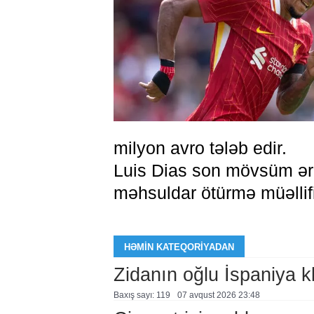
milyon avro tələb edir.
Luis Dias son mövsüm ər
məhsuldar ötürmə müəllifi
HƏMIN KATEQORIYADAN
Zidanın oğlu İspaniya 
Baxış sayı: 119
07 avqust 2026 23:48