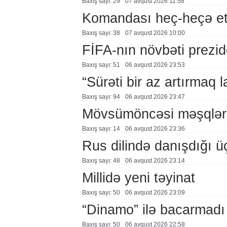
Baxış sayı: 29
07 avqust 2026 11:58
Komandası heç-heçə et
Baxış sayı: 38
07 avqust 2026 10:00
FİFA-nın növbəti prezid
Baxış sayı: 51
06 avqust 2026 23:53
“Sürəti bir az artırmaq l
Baxış sayı: 94
06 avqust 2026 23:47
Mövsümöncəsi məşqlər
Baxış sayı: 14
06 avqust 2026 23:36
Rus dilində danışdığı ü
Baxış sayı: 48
06 avqust 2026 23:14
Millidə yeni təyinat
Baxış sayı: 50
06 avqust 2026 23:09
“Dinamo” ilə bacarmadı
Baxış sayı: 50
06 avqust 2026 22:58