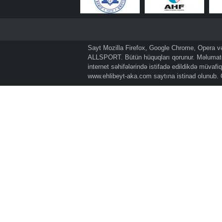
Sayt Mozilla Firefox, Google Chrome, Opera və 
ALLSPORT. Bütün hüquqları qorunur. Məlumatda
internet səhifələrində istifadə edildikdə müvaf
www.ehlibeyt-aka.com
saytına istinad olunub.