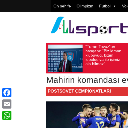
Ön səhifə
Olimpizm
Futbol
Vol
“Turan Tovuz”un
Vüqar Şük
Avqust 05, 2026
Baxış sayı: 190
Avqust 05, 2026
Baxış 
başqanı: “Biz idman
Təşkilatçıl
klubuyuq, bizim
yüksək
ideologiya ilə işimiz
qiymətləndi
ola bilməz”
Mahirin komandası e
POSTSOVET ÇEMPIONATLARI
Facebook
Email
WhatsApp