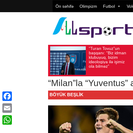
Ön səhifə
Olimpizm
Futbol
Vol
“Turan Tovuz”un
Vüqar Şük
Avqust 05, 2026
Baxış sayı: 223
Avqust 05, 2026
Baxış 
başqanı: “Biz idman
Təşkilatçıl
klubuyuq, bizim
yüksək
ideologiya ilə işimiz
qiymətləndi
ola bilməz”
“Milan”la “Yuventus”
BÖYÜK BEŞLIK
Facebook
Email
WhatsApp