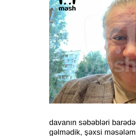
davanın səbəbləri barədə
gəlmədik, şəxsi məsələmi