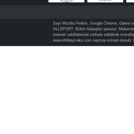
Sayt Mozilla Firefox, Google Chrome, Opera və 
ALLSPORT. Bütün hüquqları qorunur. Məlumatda
internet səhifələrində istifadə edildikdə müvaf
www.ehlibeyt-aka.com
saytına istinad olunub.