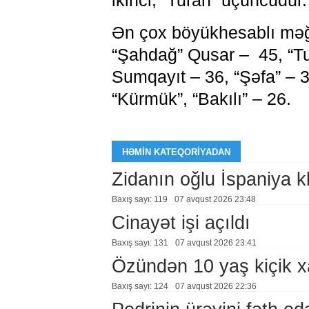
ikinci, “Turan” üçüncüdür.
Ən çox böyükhesablı məğ
“Şahdağ” Qusar – 45, “Tur
Sumqayıt – 36, “Şəfa” – 3
“Kürmük”, “Bakılı” – 26.
HƏMIN KATEQORIYADAN
Zidanın oğlu İspaniya 
Baxış sayı: 119
07 avqust 2026 23:48
Cinayət işi açıldı
Baxış sayı: 131
07 avqust 2026 23:41
Özündən 10 yaş kiçik 
Baxış sayı: 124
07 avqust 2026 22:36