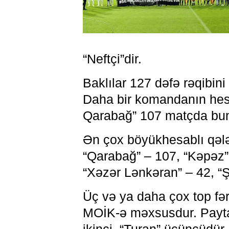
“Neftçi”dir.
Baklılar 127 dəfə rəqibini
Daha bir komandanın hes
Qarabağ” 107 matçda buna
Ən çox böyükhesablı qələ
“Qarabağ” – 107, “Kəpəz” 
“Xəzər Lənkəran” – 42, “Ş
Üç və ya daha çox top fər
MOİK-ə məxsusdur. Paytax