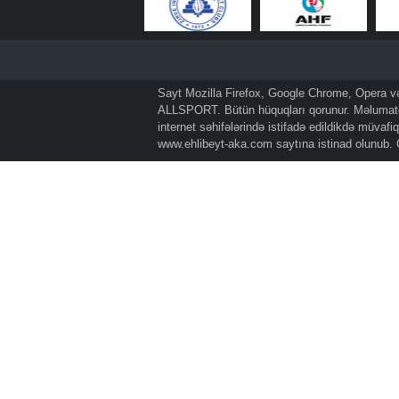
Sayt Mozilla Firefox, Google Chrome, Opera və 
ALLSPORT. Bütün hüquqları qorunur. Məlumatda
internet səhifələrində istifadə edildikdə müvaf
www.ehlibeyt-aka.com
saytına istinad olunub.