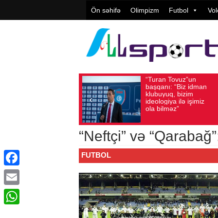
Ön səhifə
Olimpizm
Futbol
Vol
“Turan Tovuz”un
Avqust 05, 2026
Baxış sayı: 217
başqanı: “Biz idman
klubuyuq, bizim
ideologiya ilə işimiz
ola bilməz”
“Neftçi” və “Qarabağ
FUTBOL
Facebook
Email
WhatsApp