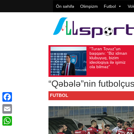
Ön səhifə
Olimpizm
Futbol
Vol
“Turan Tovuz”un
Vüqar Şü
Avqust 05, 2026
Baxış sayı: 205
Avqust 05, 2026
Baxış
başqanı: “Biz idman
Təşkilatç
klubuyuq, bizim
yüksək
ideologiya ilə işimiz
qiymətlənd
ola bilməz”
“Qəbələ”nin futbolçu
FUTBOL
Facebook
Email
WhatsApp