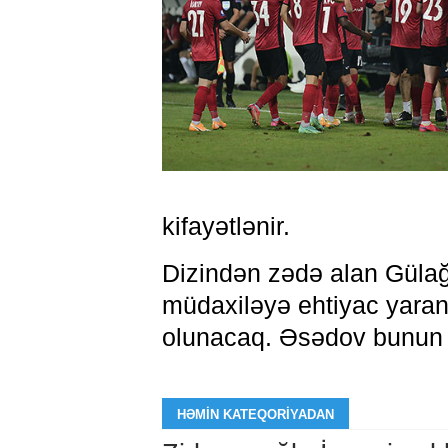
kifayətlənir.
​Dizindən zədə alan Güla
müdaxiləyə ehtiyac yaranı
olunacaq. Əsədov bunun ü
HƏMIN KATEQORIYADAN