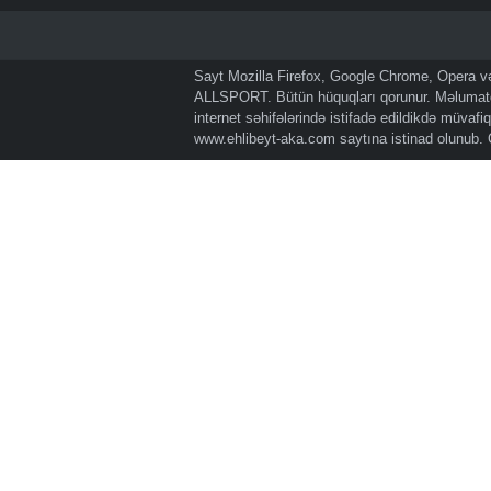
Sayt Mozilla Firefox, Google Chrome, Opera və 
ALLSPORT. Bütün hüquqları qorunur. Məlumatda
internet səhifələrində istifadə edildikdə müvaf
www.ehlibeyt-aka.com
saytına istinad olunub.