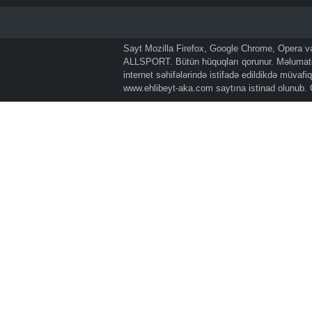
Sayt Mozilla Firefox, Google Chrome, Opera və 
ALLSPORT. Bütün hüquqları qorunur. Məlumatda
internet səhifələrində istifadə edildikdə müvaf
www.ehlibeyt-aka.com
saytına istinad olunub.