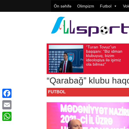
Ön səhifə
Olimpizm
Futbol
Vol
“Turan Tovuz”un
Vüqar Ş
Avqust 05, 2026
Baxış sayı: 203
Avqust 05, 2026
Bax
başqanı: “Biz idman
Təşkilat
klubuyuq, bizim
yüksək
ideologiya ilə işimiz
qiymətlə
ola bilməz”
“Qarabağ” klubu haqq
FUTBOL
Facebook
Email
WhatsApp