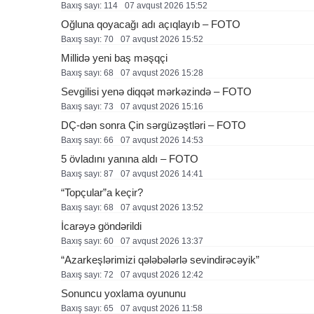
Baxış sayı: 114
07 avqust 2026 15:52
Oğluna qoyacağı adı açıqlayıb – FOTO
Baxış sayı: 70
07 avqust 2026 15:52
Millidə yeni baş məşqçi
Baxış sayı: 68
07 avqust 2026 15:28
Sevgilisi yenə diqqət mərkəzində – FOTO
Baxış sayı: 73
07 avqust 2026 15:16
DÇ-dən sonra Çin sərgüzəştləri – FOTO
Baxış sayı: 66
07 avqust 2026 14:53
5 övladını yanına aldı – FOTO
Baxış sayı: 87
07 avqust 2026 14:41
“Topçular”a keçir?
Baxış sayı: 68
07 avqust 2026 13:52
İcarəyə göndərildi
Baxış sayı: 60
07 avqust 2026 13:37
“Azarkeşlərimizi qələbələrlə sevindirəcəyik”
Baxış sayı: 72
07 avqust 2026 12:42
Sonuncu yoxlama oyununu
Baxış sayı: 65
07 avqust 2026 11:58