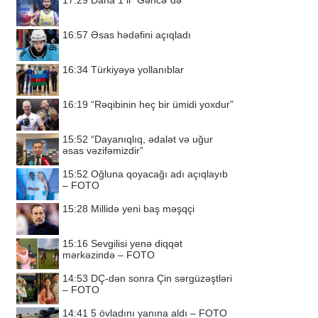
17:29
Daha 1 il “Gəncə”də
16:57
Əsas hədəfini açıqladı
16:34
Türkiyəyə yollanıblar
16:19
“Rəqibinin heç bir ümidi yoxdur”
15:52
“Dayanıqlıq, ədalət və uğur
əsas vəzifəmizdir”
15:52
Oğluna qoyacağı adı açıqlayıb
– FOTO
15:28
Millidə yeni baş məşqçi
15:16
Sevgilisi yenə diqqət
mərkəzində – FOTO
14:53
DÇ-dən sonra Çin sərgüzəştləri
– FOTO
14:41
5 övladını yanına aldı – FOTO