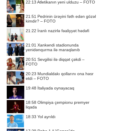
22:13
Atletikanın yeni ulduzu – FOTO
21:51
Pedrinin ürəyini fəth edən gözəl
kimdir? – FOTO
21:22
İranlı nazirlə fəaliyyət hədəfi
21:01
Xankəndi stadionunda
yenidənqurma ilə maraqlanıb
20:51
Sevgilisi ilə diqqət çəkdi –
FOTO
20:23
Mundialdakı qollarını ona həsr
etdi – FOTO
19:48
İtaliyada oynayacaq
18:58
Olimpiya çempionu premyer
liqada
18:33
Yol ayrıldı