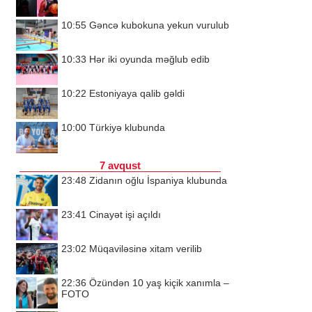
10:55
Gəncə kubokuna yekun vurulub
10:33
Hər iki oyunda məğlub edib
10:22
Estoniyaya qalib gəldi
10:00
Türkiyə klubunda
7 avqust
23:48
Zidanın oğlu İspaniya klubunda
23:41
Cinayət işi açıldı
23:02
Müqaviləsinə xitam verilib
22:36
Özündən 10 yaş kiçik xanımla –
FOTO