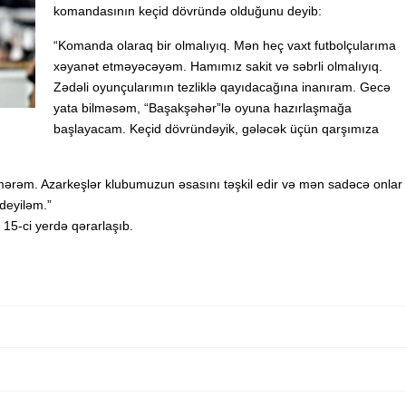
komandasının keçid dövründə olduğunu deyib:
“Komanda olaraq bir olmalıyıq. Mən heç vaxt futbolçularıma
xəyanət etməyəcəyəm. Hamımız sakit və səbrli olmalıyıq.
Zədəli oyunçularımın tezliklə qayıdacağına inanıram. Gecə
yata bilməsəm, “Başakşəhər”lə oyuna hazırlaşmağa
başlayacam. Keçid dövründəyik, gələcək üçün qarşımıza
lmərəm. Azarkeşlər klubumuzun əsasını təşkil edir və mən sadəcə onlar
deyiləm.”
15-ci yerdə qərarlaşıb.