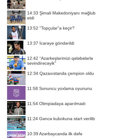
14:33
Şimali Makedoniyanı məğlub
etdi
13:52
“Topçular”a keçir?
13:37
İcarəyə göndərildi
12:42
“Azarkeşlərimizi qələbələrlə
sevindirəcəyik”
12:34
Qazaxıstanda çempion oldu
11:58
Sonuncu yoxlama oyununu
11:54
Olimpiadaya aparılmadı
11:24
Gəncə kubokuna start verilib
10:39
Azərbaycanda ilk dəfə