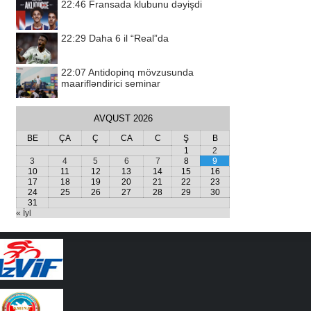
22:46
Fransada klubunu dəyişdi
22:29
Daha 6 il “Real”da
22:07
Antidopinq mövzusunda
maarifləndirici seminar
AVQUST 2026
BE
ÇA
Ç
CA
C
Ş
B
1
2
3
4
5
6
7
8
9
10
11
12
13
14
15
16
17
18
19
20
21
22
23
24
25
26
27
28
29
30
31
« İyl