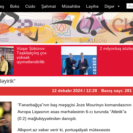
əş
Boks
Cüdo
Şahmat
Müsahibə
Layihə
Digər
2 milyonluq sözləşmə
Azər
Avqust 04, 2026
Baxış sayı: 80
Avqust 04, 2026
B
idman
dələd
davam
ildə 
çevri
əyirik”
12 dekabr 2024 / 12:28
Baxış sayı: 281
“Fənərbağça”nın baş məşqçisi Joze Mourinyo komandasının
Avropa Liqasının əsas mərhələsinin 6-cı turunda “Atletik”ə
(0:2) məğlubiyyətindən danışıb.
Allsport.az xəbər verir ki, portuqaliyalı mütəxəssis