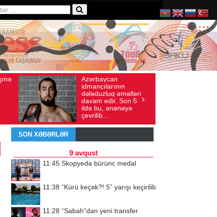
baycan
Ad gününü vətənində
axış sayı: 136
İyul 30, 2026
Baxış sayı: 238
çılarının
qeyd etməsə də,
uzluq əməlləri
ürəyi hər zaman
 edir. Son 5
doğma yurdu ilə
bu, ənənəyə
döyünür
lib…
SON XƏBƏRLƏR
9 avqust
11:45
Skopyedə bürünc medal
11:38
“Kürü keçək?! 5” yarışı keçirilib
11:28
“Sabah”dan yeni transfer