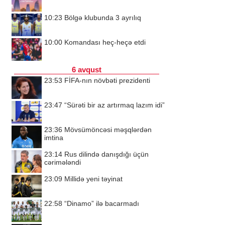
10:23
Bölgə klubunda 3 ayrılıq
10:00
Komandası heç-heçə etdi
6 avqust
23:53
FİFA-nın növbəti prezidenti
23:47
“Sürəti bir az artırmaq lazım idi”
23:36
Mövsümöncəsi məşqlərdən
imtina
23:14
Rus dilində danışdığı üçün
cərimələndi
23:09
Millidə yeni təyinat
22:58
“Dinamo” ilə bacarmadı