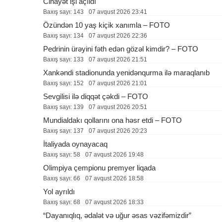
Cinayət işi açıldı
Baxış sayı: 143
07 avqust 2026 23:41
Özündən 10 yaş kiçik xanımla – FOTO
Baxış sayı: 134
07 avqust 2026 22:36
Pedrinin ürəyini fəth edən gözəl kimdir? – FOTO
Baxış sayı: 133
07 avqust 2026 21:51
Xankəndi stadionunda yenidənqurma ilə maraqlanıb
Baxış sayı: 152
07 avqust 2026 21:01
Sevgilisi ilə diqqət çəkdi – FOTO
Baxış sayı: 139
07 avqust 2026 20:51
Mundialdakı qollarını ona həsr etdi – FOTO
Baxış sayı: 137
07 avqust 2026 20:23
İtaliyada oynayacaq
Baxış sayı: 58
07 avqust 2026 19:48
Olimpiya çempionu premyer liqada
Baxış sayı: 66
07 avqust 2026 18:58
Yol ayrıldı
Baxış sayı: 68
07 avqust 2026 18:33
“Dayanıqlıq, ədalət və uğur əsas vəzifəmizdir”