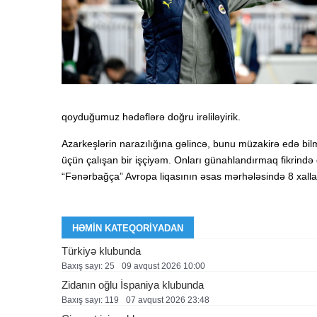
qoyduğumuz hədəflərə doğru irəliləyirik.
Azarkeşlərin narazılığına gəlincə, bunu müzakirə edə bi
üçün çalışan bir işçiyəm. Onları günahlandırmaq fikrində 
“Fənərbağça” Avropa liqasının əsas mərhələsində 8 xalla 
HƏMIN KATEQORIYADAN
Türkiyə klubunda
Baxış sayı: 25
09 avqust 2026 10:00
Zidanın oğlu İspaniya klubunda
Baxış sayı: 119
07 avqust 2026 23:48