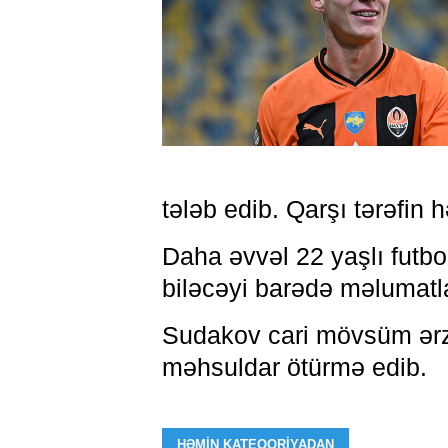
tələb edib. Qarşı tərəfin hə
Daha əvvəl 22 yaşlı futbo
biləcəyi barədə məlumatla
Sudakov cari mövsüm ərzi
məhsuldar ötürmə edib.
HƏMIN KATEQORIYADAN