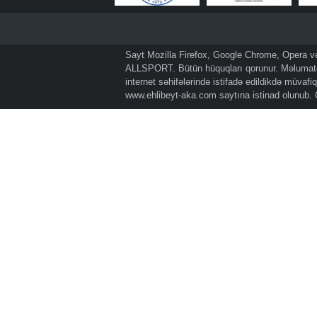
Sayt Mozilla Firefox, Google Chrome, Opera və 
ALLSPORT. Bütün hüquqları qorunur. Məlumatda
internet səhifələrində istifadə edildikdə müvaf
www.ehlibeyt-aka.com
saytına istinad olunub.