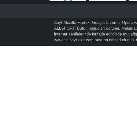
Sayt Mozilla Firefox, Google Chrome, Opera və 
ALLSPORT. Bütün hüquqları qorunur. Məlumatda
internet səhifələrində istifadə edildikdə müvaf
www.ehlibeyt-aka.com
saytına istinad olunub.