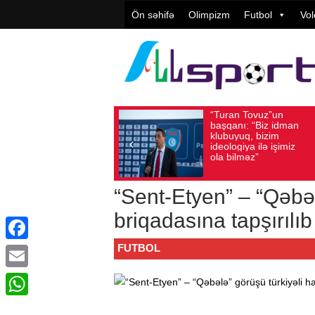
Ön səhifə
Olimpizm
Futbol
Vol
“Turan Tovuz”un
V
Avqust 05, 2026
Baxış sayı: 186
Avqust 05, 2026
başqanı: “Biz idman
T
klubuyuq, bizim
y
ideologiya ilə işimiz
q
ola bilməz”
“Sent-Etyen” – “Qəbəl
briqadasına tapşırılıb
FUTBOL
Facebook
Email
WhatsApp