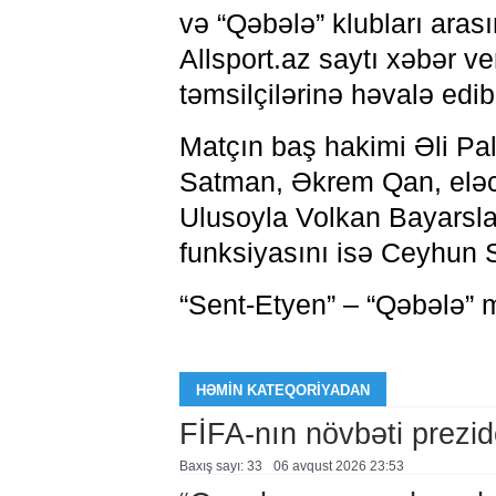
və “Qəbələ” klubları arası
Allsport.az saytı xəbər v
təmsilçilərinə həvalə edib
Matçın baş hakimi Əli Pal
Satman, Əkrem Qan, eləc
Ulusoyla Volkan Bayarsl
funksiyasını isə Ceyhun S
“Sent-Etyen” – “Qəbələ” m
HƏMIN KATEQORIYADAN
FİFA-nın növbəti prezid
Baxış sayı: 33
06 avqust 2026 23:53