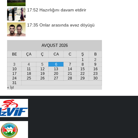
17:52
Hazırlığını davam etdirir
17:35
Onlar arasında əvəz döyüşü
AVQUST 2026
BE
ÇA
Ç
CA
C
Ş
B
1
2
3
4
5
6
7
8
9
10
11
12
13
14
15
16
17
18
19
20
21
22
23
24
25
26
27
28
29
30
31
« İyl