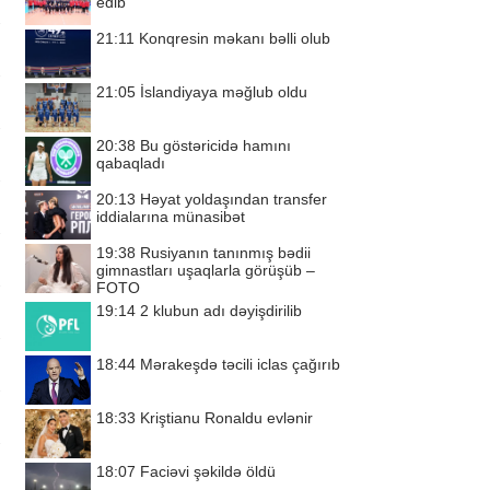
edib
21:11
Konqresin məkanı bəlli olub
21:05
İslandiyaya məğlub oldu
20:38
Bu göstəricidə hamını
qabaqladı
20:13
Həyat yoldaşından transfer
iddialarına münasibət
19:38
Rusiyanın tanınmış bədii
gimnastları uşaqlarla görüşüb –
FOTO
19:14
2 klubun adı dəyişdirilib
18:44
Mərakeşdə təcili iclas çağırıb
18:33
Kriştianu Ronaldu evlənir
18:07
Faciəvi şəkildə öldü