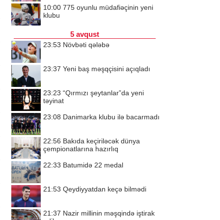
10:00
775 oyunlu müdafiəçinin yeni
klubu
5 avqust
23:53
Növbəti qələbə
23:37
Yeni baş məşqçisini açıqladı
23:23
“Qırmızı şeytanlar”da yeni
təyinat
23:08
Danimarka klubu ilə bacarmadı
22:56
Bakıda keçiriləcək dünya
çempionatlarına hazırlıq
22:33
Batumidə 22 medal
21:53
Qeydiyyatdan keçə bilmədi
21:37
Nazir millinin məşqində iştirak