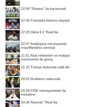
22:58
“Dinamo” ilə bacarmadı
22:46
Fransada klubunu dəyişdi
22:29
Daha 6 il “Real”da
22:07
Antidopinq mövzusunda
maarifləndirici seminar
21:51
Klub rəhbərləri və maliyyə
menecerləri ilə görüş
21:15
Türkiyə klubunda ciddi itki
20:52
Ərəblərin radarında
20:28
FİDE nümayəndələri ilə
müzakirə
19:34
Rəsmən “Real”da