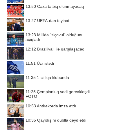
13:50
Cəza tətbiq olunmayacaq
13:27
UEFA-dan təyinat
13:23
Millidə “siçovul” olduğunu
açıqladı
12:12
Braziliyalı ilə qarşılaşacaq
11:51
Üzr istədi
11:35
1-ci liqa klubunda
11:25
Çempionluq vədi gerçəkləşdi –
FOTO
10:53
Antirekorda imza atdı
10:35
Qayıdışını dublla qeyd etdi