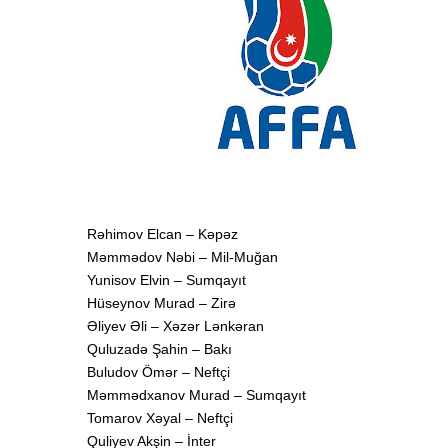
Rəhimov Elcan – Kəpəz
Məmmədov Nəbi – Mil-Muğan
Yunisov Elvin – Sumqayıt
Hüseynov Murad – Zirə
Əliyev Əli – Xəzər Lənkəran
Quluzadə Şahin – Bakı
Buludov Ömər – Neftçi
Məmmədxanov Murad – Sumqayıt
Tomarov Xəyal – Neftçi
Quliyev Akşin – İnter