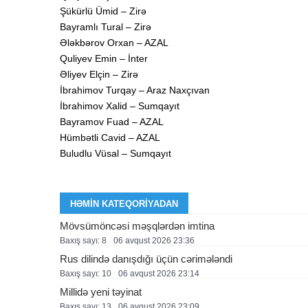
Şükürlü Ümid – Zirə
Bayramlı Tural – Zirə
Ələkbərov Orxan – AZAL
Quliyev Emin – İnter
Əliyev Elçin – Zirə
İbrahimov Turqay – Araz Naxçıvan
İbrahimov Xalid – Sumqayıt
Bayramov Fuad – AZAL
Hümbətli Cavid – AZAL
Buludlu Vüsal – Sumqayıt
HƏMIN KATEQORIYADAN
Mövsümöncəsi məşqlərdən imtina
Baxış sayı: 8
06 avqust 2026 23:36
Rus dilində danışdığı üçün cərimələndi
Baxış sayı: 10
06 avqust 2026 23:14
Millidə yeni təyinat
Baxış sayı: 13
06 avqust 2026 23:09