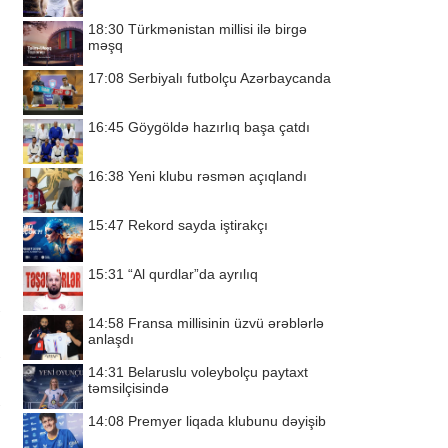
18:30
Türkmənistan millisi ilə birgə
məşq
17:08
Serbiyalı futbolçu Azərbaycanda
16:45
Göygöldə hazırlıq başa çatdı
16:38
Yeni klubu rəsmən açıqlandı
15:47
Rekord sayda iştirakçı
15:31
“Al qurdlar”da ayrılıq
14:58
Fransa millisinin üzvü ərəblərlə
anlaşdı
14:31
Belaruslu voleybolçu paytaxt
təmsilçisində
14:08
Premyer liqada klubunu dəyişib