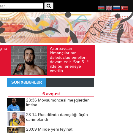
rbaycan
Ad gününü vətənində
Baxış sayı: 136
İyul 30, 2026
Baxış sayı: 238
nçılarının
qeyd etməsə də,
duzluq əməlləri
ürəyi hər zaman
m edir. Son 5
doğma yurdu ilə
 bu, ənənəyə
döyünür
ilib…
SON XƏBƏRLƏR
6 avqust
23:36
Mövsümöncəsi məşqlərdən
imtina
23:14
Rus dilində danışdığı üçün
cərimələndi
23:09
Millidə yeni təyinat