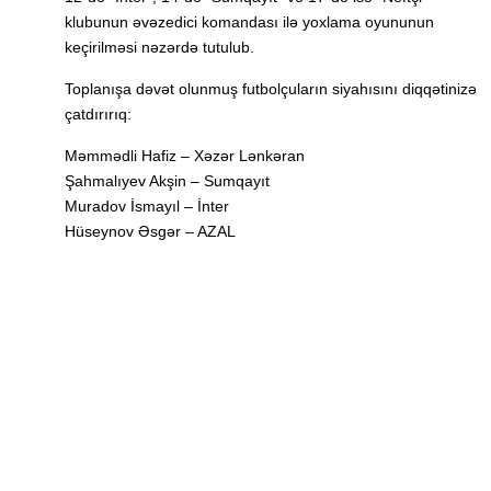
klubunun əvəzedici komandası ilə yoxlama oyununun
keçirilməsi nəzərdə tutulub.
Toplanışa dəvət olunmuş futbolçuların siyahısını diqqətinizə
çatdırırıq:
Məmmədli Hafiz – Xəzər Lənkəran
Şahmalıyev Akşin – Sumqayıt
Muradov İsmayıl – İnter
Hüseynov Əsgər – AZAL