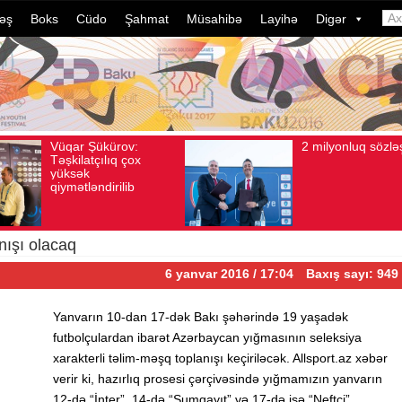
əş
Boks
Cüdo
Şahmat
Müsahibə
Layihə
Digər
2 milyonluq sözləşmə
Azə
Avqust 04, 2026
Baxış sayı: 80
Avqust 04, 2026
idma
dələ
dava
ildə
çevr
nışı olacaq
6 yanvar 2016 / 17:04
Baxış sayı: 949
Yanvarın 10-dan 17-dək Bakı şəhərində 19 yaşadək
futbolçulardan ibarət Azərbaycan yığmasının seleksiya
xarakterli təlim-məşq toplanışı keçiriləcək. Allsport.az xəbər
verir ki, hazırlıq prosesi çərçivəsində yığmamızın yanvarın
12-də “İnter”, 14-də “Sumqayıt” və 17-də isə “Neftçi”