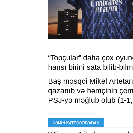
“Topçular” daha çox oyunç
hansı birini sata bilib-bi
Baş məşqçi Mikel Arteta
qazanıb və həmçinin çempi
PSJ-yə məğlub olub (1-1, 
HƏMIN KATEQORIYADAN