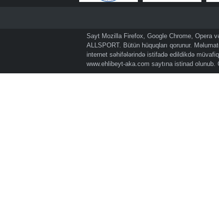
Sayt Mozilla Firefox, Google Chrome, Opera və 
ALLSPORT. Bütün hüquqları qorunur. Məlumatda
internet səhifələrində istifadə edildikdə müvaf
www.ehlibeyt-aka.com
saytına istinad olunub.