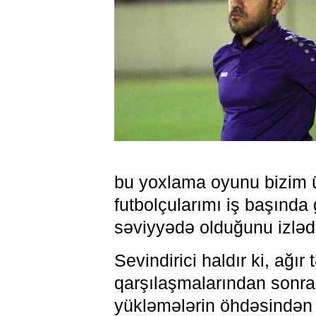
bu yoxlama oyunu bizim üç
futbolçularımı iş başında
səviyyədə olduğunu izləd
Sevindirici haldır ki, ağı
qarşılaşmalarından sonr
yükləmələrin öhdəsindən 