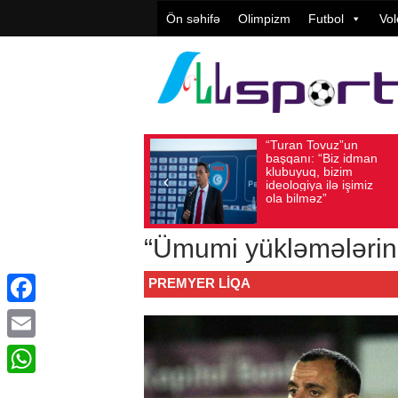
Ön səhifə
Olimpizm
Futbol
Vol
“Turan Tovuz”un
Vüqar Şü
Avqust 05, 2026
Baxış sayı: 193
Avqust 05, 2026
Baxış
başqanı: “Biz idman
Təşkilatç
klubuyuq, bizim
yüksək
ideologiya ilə işimiz
qiymətlənd
ola bilməz”
“Ümumi yükləmələrin
PREMYER LIQA
Facebook
Email
WhatsApp