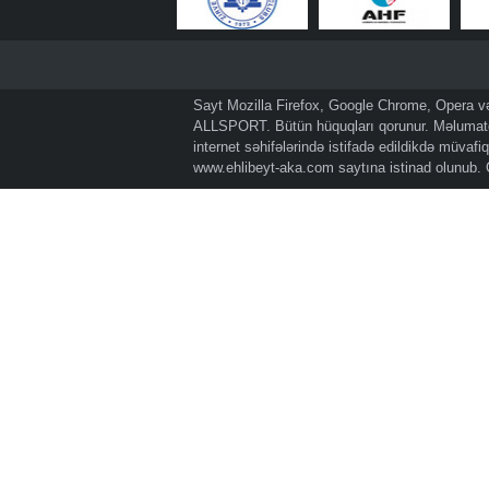
Sayt Mozilla Firefox, Google Chrome, Opera və 
ALLSPORT. Bütün hüquqları qorunur. Məlumatda
internet səhifələrində istifadə edildikdə müvaf
www.ehlibeyt-aka.com
saytına istinad olunub.