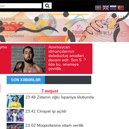
Ad gününü vətənində
36
İyul 30, 2026
Baxış sayı: 238
qeyd etməsə də,
ri
ürəyi hər zaman
5
doğma yurdu ilə
döyünür
SON XƏBƏRLƏR
7 avqust
23:48
Zidanın oğlu İspaniya klubunda
23:41
Cinayət işi açıldı
23:02
Müqaviləsinə xitam verilib