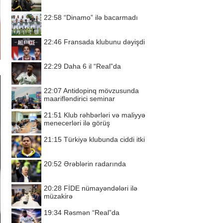
22:58
“Dinamo” ilə bacarmadı
22:46
Fransada klubunu dəyişdi
22:29
Daha 6 il “Real”da
22:07
Antidopinq mövzusunda
maarifləndirici seminar
21:51
Klub rəhbərləri və maliyyə
menecerləri ilə görüş
21:15
Türkiyə klubunda ciddi itki
20:52
Ərəblərin radarında
20:28
FİDE nümayəndələri ilə
müzakirə
19:34
Rəsmən “Real”da