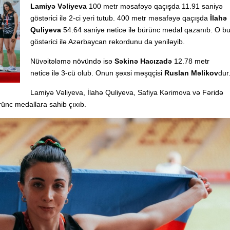
Lamiyə Vəliyeva
100 metr məsafəyə qaçışda 11.91 saniyə
göstərici ilə 2-ci yeri tutub. 400 metr məsafəyə qaçışda
İlahə
Quliyeva
54.64 saniyə nəticə ilə bürünc medal qazanıb. O b
göstərici ilə Azərbaycan rekordunu da yeniləyib.
Nüvəitələmə növündə isə
Səkinə Hacızadə
12.78 metr
nəticə ilə 3-cü olub. Onun şəxsi məşqçisi
Ruslan Məlikov
dur
Lamiyə Vəliyeva, İlahə Quliyeva, Safiya Kərimova və Fəridə
ünc medallara sahib çıxıb.