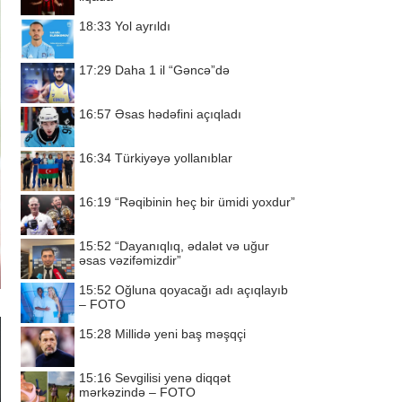
18:33
Yol ayrıldı
17:29
Daha 1 il “Gəncə”də
16:57
Əsas hədəfini açıqladı
16:34
Türkiyəyə yollanıblar
16:19
“Rəqibinin heç bir ümidi yoxdur”
15:52
“Dayanıqlıq, ədalət və uğur
əsas vəzifəmizdir”
15:52
Oğluna qoyacağı adı açıqlayıb
– FOTO
15:28
Millidə yeni baş məşqçi
15:16
Sevgilisi yenə diqqət
mərkəzində – FOTO