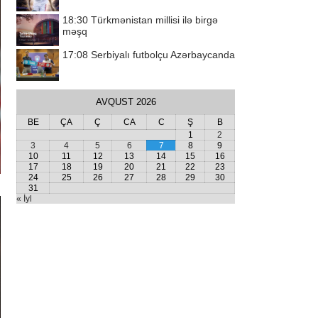
18:30
Türkmənistan millisi ilə birgə
məşq
17:08
Serbiyalı futbolçu Azərbaycanda
AVQUST 2026
BE
ÇA
Ç
CA
C
Ş
B
1
2
3
4
5
6
7
8
9
10
11
12
13
14
15
16
17
18
19
20
21
22
23
24
25
26
27
28
29
30
31
« İyl