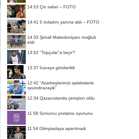
14:53
Çin səfəri – FOTO
14:41
5 övladını yanına aldı – FOTO
14:33
Şimali Makedoniyanı məğlub
etdi
13:52
“Topçular”a keçir?
13:37
İcarəyə göndərildi
12:42
“Azarkeşlərimizi qələbələrlə
sevindirəcəyik”
12:34
Qazaxıstanda çempion oldu
11:58
Sonuncu yoxlama oyununu
11:54
Olimpiadaya aparılmadı