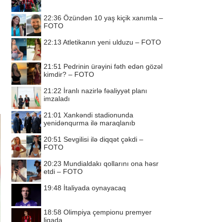
22:36
Özündən 10 yaş kiçik xanımla –
FOTO
u
22:13
Atletikanın yeni ulduzu – FOTO
21:51
Pedrinin ürəyini fəth edən gözəl
.
kimdir? – FOTO
21:22
İranlı nazirlə fəaliyyət planı
imzaladı
21:01
Xankəndi stadionunda
yenidənqurma ilə maraqlanıb
20:51
Sevgilisi ilə diqqət çəkdi –
FOTO
20:23
Mundialdakı qollarını ona həsr
etdi – FOTO
19:48
İtaliyada oynayacaq
18:58
Olimpiya çempionu premyer
liqada