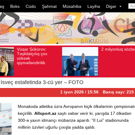
əş
Boks
Cüdo
Şahmat
Müsahibə
Layihə
Digər
2 milyonluq sözləşmə
Azərbaycan
t 04, 2026
Baxış sayı: 80
Avqust 04, 2026
Baxış sayı: 1
idmançılarının
dələduzluq əməllə
davam edir. Son 
ildə bu, ənənəyə
çevrilib…
İsveç estafetində 3-cü yer – FOTO
1 iyun 2026 / 15:56
Baxış sayı: 215
Monakoda atletika üzrə Avropanın kiçik ölkələrinin çempionatı
keçirilib.
Allsport.az
saytı xəbər verir ki, yarışda 17 ölkədən
300-ə yaxın idmançı mübarizə aparıb. “II Lui” stadionunda
millinin üzvləri uğurlu çıxışla yadda qalıb.