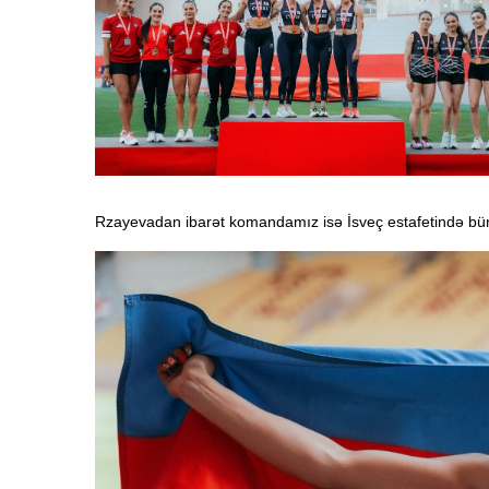
Rzayevadan ibarət komandamız isə İsveç estafetində bür