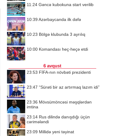
11:24
Gəncə kubokuna start verilib
10:39
Azərbaycanda ilk dəfə
10:23
Bölgə klubunda 3 ayrılıq
10:00
Komandası heç-heçə etdi
6 avqust
23:53
FİFA-nın növbəti prezidenti
23:47
“Sürəti bir az artırmaq lazım idi”
23:36
Mövsümöncəsi məşqlərdən
imtina
23:14
Rus dilində danışdığı üçün
cərimələndi
23:09
Millidə yeni təyinat