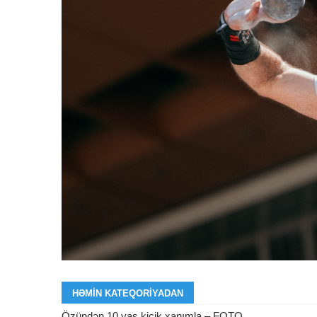
HƏMIN KATEQORIYADAN
Özündən 10 yaş kiçik xanımla – FOTO