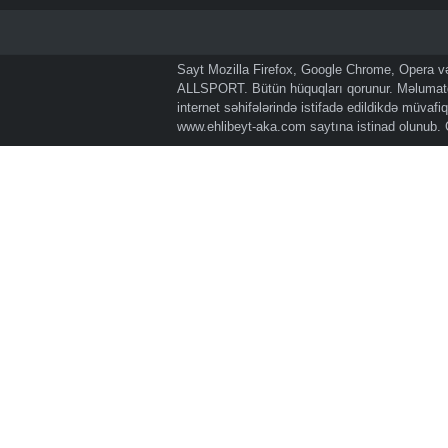
Sayt Mozilla Firefox, Google Chrome, Opera və 
ALLSPORT. Bütün hüquqları qorunur. Məlumatda
internet səhifələrində istifadə edildikdə müvaf
www.ehlibeyt-aka.com
saytına istinad olunub.