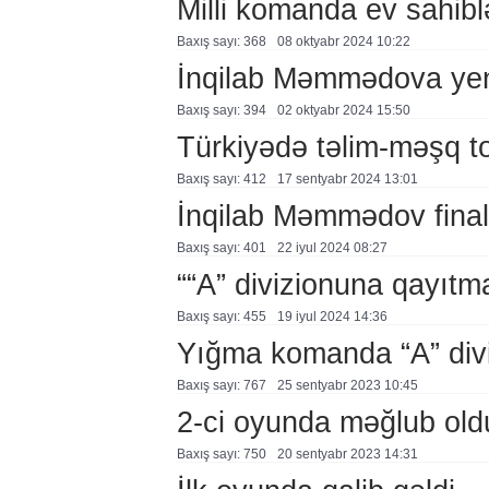
Milli komanda ev sahib
Baxış sayı: 368
08 oktyabr 2024 10:22
İnqilab Məmmədova yeni
Baxış sayı: 394
02 oktyabr 2024 15:50
Türkiyədə təlim-məşq to
Baxış sayı: 412
17 sentyabr 2024 13:01
İnqilab Məmmədov fina
Baxış sayı: 401
22 i̇yul 2024 08:27
““A” divizionuna qayıtma
Baxış sayı: 455
19 i̇yul 2024 14:36
Yığma komanda “A” divi
Baxış sayı: 767
25 sentyabr 2023 10:45
2-ci oyunda məğlub old
Baxış sayı: 750
20 sentyabr 2023 14:31