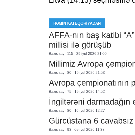
Litva (14:15) seçməsinə q
HƏMIN KATEQORIYADAN
AFFA-nın baş katibi “A”
millisi ilə görüşüb
Baxış sayı: 115
29 i̇yul 2026 21:00
Millimiz Avropa çempion
Baxış sayı: 80
19 i̇yul 2026 21:53
Avropa çempionatının p
Baxış sayı: 75
19 i̇yul 2026 14:52
İngiltərəni darmadağın e
Baxış sayı: 80
16 i̇yul 2026 12:27
Gürcüstana 6 cavabsız 
Baxış sayı: 93
09 i̇yul 2026 11:38