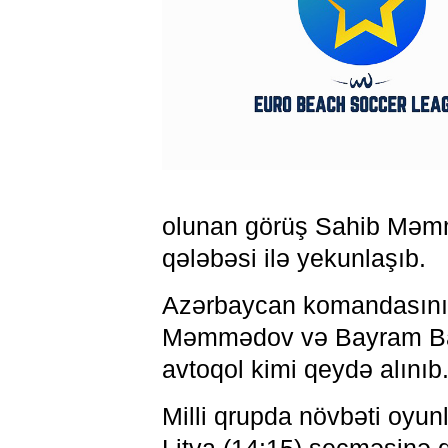
olunan görüş Sahib Məmmə
qələbəsi ilə yekunlaşıb.
Azərbaycan komandasının 
Məmmədov və Bayram Bayra
avtoqol kimi qeydə alınıb
Milli qrupda növbəti oyun