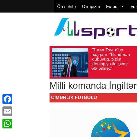
Ön səhifə
Olimpizm
Futbol
Vol
“Turan Tovuz”un
Vüqar Ş
Avqust 05, 2026
Baxış sayı: 214
Avqust 05, 2026
Bax
başqanı: “Biz idman
Təşkilat
klubuyuq, bizim
yüksək
ideologiya ilə işimiz
qiymətlə
ola bilməz”
Milli komanda İngiltər
ÇIMƏRLIK FUTBOLU
Facebook
Email
WhatsApp