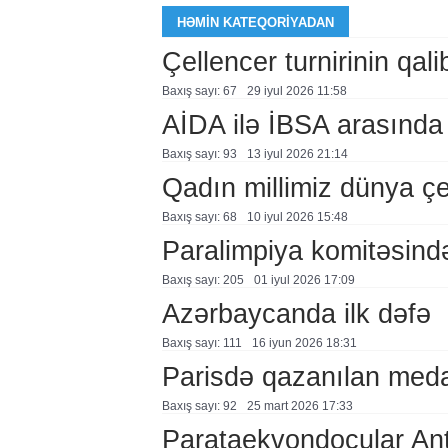
HƏMIN KATEQORIYADAN
Çellencer turnirinin qali
Baxış sayı: 67
29 i̇yul 2026 11:58
AİDA ilə İBSA arasınd
Baxış sayı: 93
13 i̇yul 2026 21:14
Qadın millimiz dünya ç
Baxış sayı: 68
10 i̇yul 2026 15:48
Paralimpiya komitəsind
Baxış sayı: 205
01 i̇yul 2026 17:09
Azərbaycanda ilk dəfə
Baxış sayı: 111
16 i̇yun 2026 18:31
Parisdə qazanılan medal
Baxış sayı: 92
25 mart 2026 17:33
Parataekvondoçular An