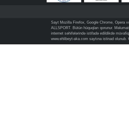
Sayt Mozilla Firefox, Google Chrome, Opera və 
ALLSPORT. Bütün hüquqları qorunur. Məlumatda
internet səhifələrində istifadə edildikdə müvaf
www.ehlibeyt-aka.com
saytına istinad olunub.