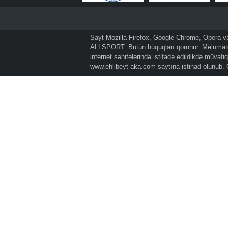
Sayt Mozilla Firefox, Google Chrome, Opera və 
ALLSPORT. Bütün hüquqları qorunur. Məlumatda
internet səhifələrində istifadə edildikdə müvaf
www.ehlibeyt-aka.com
saytına istinad olunub.