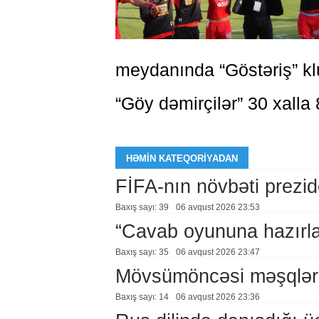
meydanında “Göstəriş” k
“Göy dəmirçilər” 30 xalla 8
HƏMIN KATEQORIYADAN
FİFA-nın növbəti prezid
Baxış sayı: 39
06 avqust 2026 23:53
“Cavab oyununa hazırl
Baxış sayı: 35
06 avqust 2026 23:47
Mövsümöncəsi məşqlər
Baxış sayı: 14
06 avqust 2026 23:36