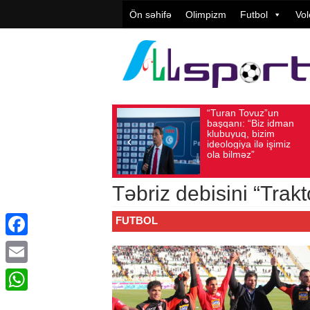
Ön səhifə
Olimpizm
Futbol
Vol
“Turan Tovuz”un
Vüqa
Avqust 05, 2026
Baxış sayı: 187
Avqust 05, 2026
başqanı: “Biz idman
Təşki
klubuyuq, bizim
yüks
ideologiya ilə işimiz
qiymə
ola bilməz”
Təbriz debisini “Trak
FUTBOL
Facebook
Email
WhatsApp