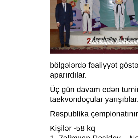
bölgələrdə fəaliyyət gös
aparırdılar.
Üç gün davam edən turnir
taekvondoçular yarışıblar
Respublika çempionatının 
Kişilər -58 kq