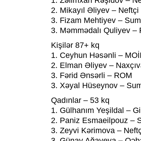
1. Zəlimxan Rəşidov – Nef
2. Mikayıl Əliyev – Neftçi
3. Fizam Mehtiyev – Sum
3. Məmmədalı Quliyev – 
Kişilər 87+ kq
1. Ceyhun Həsənli – MO
2. Elman Əliyev – Naxçı
3. Fərid Ənsərli – ROM
3. Xəyal Hüseynov – Sum
Qadınlar – 53 kq
1. Gülhanım Yeşildal – G
2. Paniz Esmaeilpouz – 
3. Zeyvi Kərimova – Neftç
3. Günay Ağayeva – Qəbə