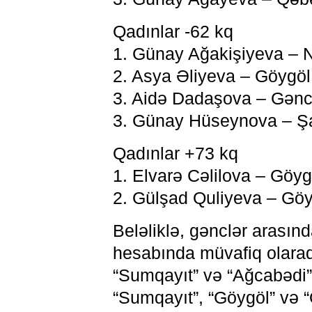
Qadınlar -62 kq
1. Günay Ağakişiyeva – N
2. Asya Əliyeva – Göygöl
3. Aidə Dadaşova – Gən
3. Günay Hüseynova – Ş
Qadınlar +73 kq
1. Elvarə Cəlilova – Göyg
2. Gülşad Quliyeva – Göy
Beləliklə, gənclər arasınd
hesabında müvafiq olaraq 
“Sumqayıt” və “Ağcabədi”,
“Sumqayıt”, “Göygöl” və “Q