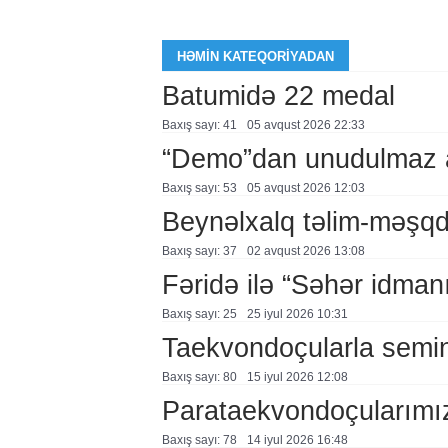
HƏMIN KATEQORIYADAN
Batumidə 22 medal
Baxış sayı: 41
05 avqust 2026 22:33
“Demo”dan unudulmaz 
Baxış sayı: 53
05 avqust 2026 12:03
Beynəlxalq təlim-məşq
Baxış sayı: 37
02 avqust 2026 13:08
Fəridə ilə “Səhər idman
Baxış sayı: 25
25 i̇yul 2026 10:31
Taekvondoçularla semina
Baxış sayı: 80
15 i̇yul 2026 12:08
Parataekvondoçularımız
Baxış sayı: 78
14 i̇yul 2026 16:48