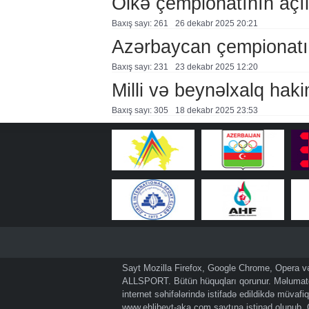
Ölkə çempionatının açı
Baxış sayı: 261
26 dekabr 2025 20:21
Azərbaycan çempionatı 
Baxış sayı: 231
23 dekabr 2025 12:20
Milli və beynəlxalq hak
Baxış sayı: 305
18 dekabr 2025 23:53
Sayt Mozilla Firefox, Google Chrome, Opera və 
ALLSPORT. Bütün hüquqları qorunur. Məlumatda
internet səhifələrində istifadə edildikdə müvaf
www.ehlibeyt-aka.com
saytına istinad olunub.