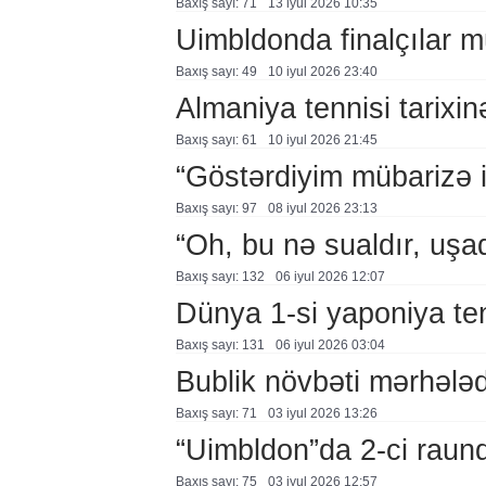
Baxış sayı: 71
13 i̇yul 2026 10:35
Uimbldonda finalçılar 
Baxış sayı: 49
10 i̇yul 2026 23:40
Almaniya tennisi tarixi
Baxış sayı: 61
10 i̇yul 2026 21:45
“Göstərdiyim mübarizə i
Baxış sayı: 97
08 i̇yul 2026 23:13
“Oh, bu nə sualdır, uşaq
Baxış sayı: 132
06 i̇yul 2026 12:07
Dünya 1-si yaponiya ten
Baxış sayı: 131
06 i̇yul 2026 03:04
Bublik növbəti mərhələ
Baxış sayı: 71
03 i̇yul 2026 13:26
“Uimbldon”da 2-ci raun
Baxış sayı: 75
03 i̇yul 2026 12:57