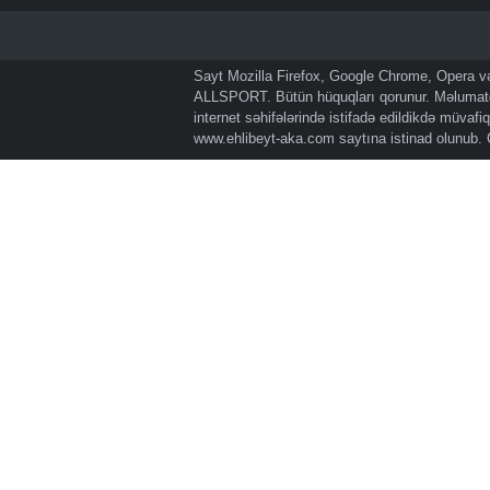
Sayt Mozilla Firefox, Google Chrome, Opera və 
ALLSPORT. Bütün hüquqları qorunur. Məlumatda
internet səhifələrində istifadə edildikdə müvaf
www.ehlibeyt-aka.com
saytına istinad olunub.