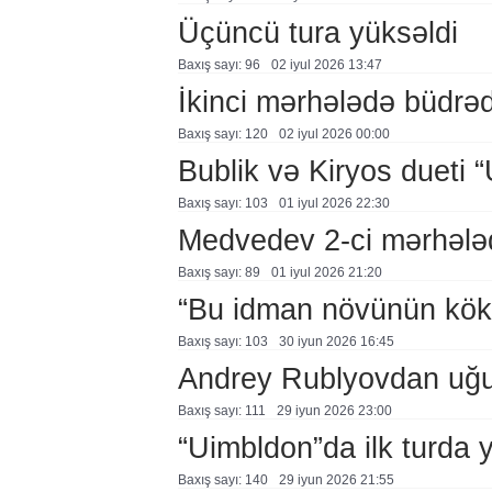
Üçüncü tura yüksəldi
Baxış sayı: 96
02 i̇yul 2026 13:47
İkinci mərhələdə büdrəd
Baxış sayı: 120
02 i̇yul 2026 00:00
Bublik və Kiryos dueti “
Baxış sayı: 103
01 i̇yul 2026 22:30
Medvedev 2-ci mərhələ
Baxış sayı: 89
01 i̇yul 2026 21:20
“Bu idman növünün kökl
Baxış sayı: 103
30 i̇yun 2026 16:45
Andrey Rublyovdan uğu
Baxış sayı: 111
29 i̇yun 2026 23:00
“Uimbldon”da ilk turda y
Baxış sayı: 140
29 i̇yun 2026 21:55