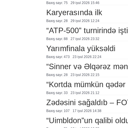
Baxış sayı: 75
29 i̇yul 2026 15:46
Karyerasında ilk
Baxış sayı: 28
29 i̇yul 2026 12:24
“ATP-500” turnirində iş
Baxış sayı: 88
27 i̇yul 2026 23:32
Yarımfinala yüksəldi
Baxış sayı: 473
23 i̇yul 2026 22:24
“Sinner və Əlqərəz mən
Baxış sayı: 28
23 i̇yul 2026 22:15
“Kortda mümkün qədər a
Baxış sayı: 33
23 i̇yul 2026 21:12
Zədəsini sağaldıb – F
Baxış sayı: 107
17 i̇yul 2026 14:38
“Uimbldon”un qalibi old