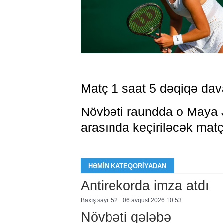
Matç 1 saat 5 dəqiqə dav
Növbəti raundda o Maya Jo
arasında keçiriləcək matçı
HƏMIN KATEQORIYADAN
Antirekorda imza atdı
Baxış sayı: 52
06 avqust 2026 10:53
Növbəti qələbə