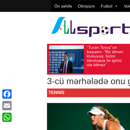
Ön səhifə
Olimpizm
Futbol
Vol
“Turan Tovuz”un
Vü
Avqust 05, 2026
Baxış sayı: 217
Avqust 05, 2026
başqanı: “Biz idman
Təş
klubuyuq, bizim
yü
ideologiya ilə işimiz
qiy
ola bilməz”
3-cü mərhələdə onu 
TENNIS
Facebook
Email
WhatsApp